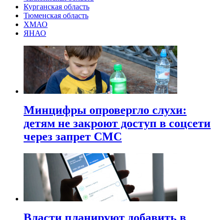
Курганская область
Тюменская область
ХМАО
ЯНАО
Минцифры опровергло слухи:
детям не закроют доступ в соцсети
через запрет СМС
Власти планируют добавить в