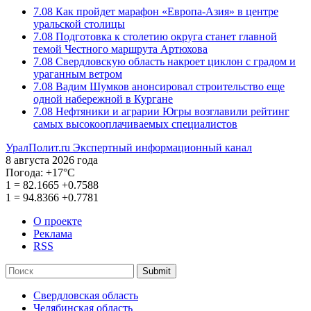
7.08
Как пройдет марафон «Европа-Азия» в центре
уральской столицы
7.08
Подготовка к столетию округа станет главной
темой Честного маршрута Артюхова
7.08
Свердловскую область накроет циклон с градом и
ураганным ветром
7.08
Вадим Шумков анонсировал строительство еще
одной набережной в Кургане
7.08
Нефтяники и аграрии Югры возглавили рейтинг
самых высокооплачиваемых специалистов
УралПолит.ru
Экспертный информационный канал
8 августа 2026 года
Погода:
+17°С
1
=
82.1665
+0.7588
1
=
94.8366
+0.7781
О проекте
Реклама
RSS
Submit
Свердловская область
Челябинская область