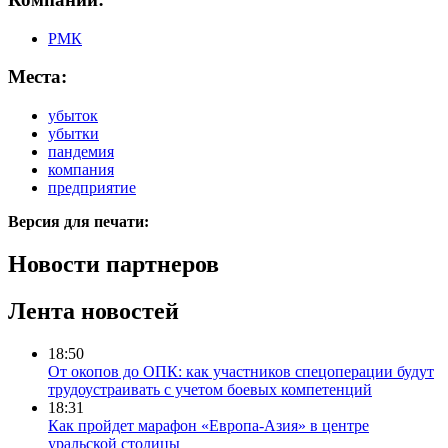
РМК
Места:
убыток
убытки
пандемия
компания
предприятие
Версия для печати:
Новости партнеров
Лента новостей
18:50
От окопов до ОПК: как участников спецоперации будут
трудоустраивать с учетом боевых компетенций
18:31
Как пройдет марафон «Европа-Азия» в центре
уральской столицы