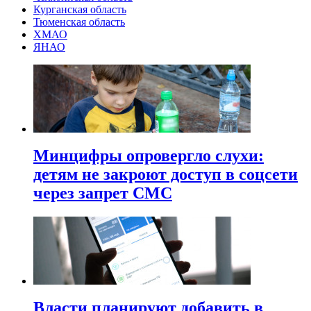
Курганская область
Тюменская область
ХМАО
ЯНАО
Минцифры опровергло слухи:
детям не закроют доступ в соцсети
через запрет СМС
Власти планируют добавить в