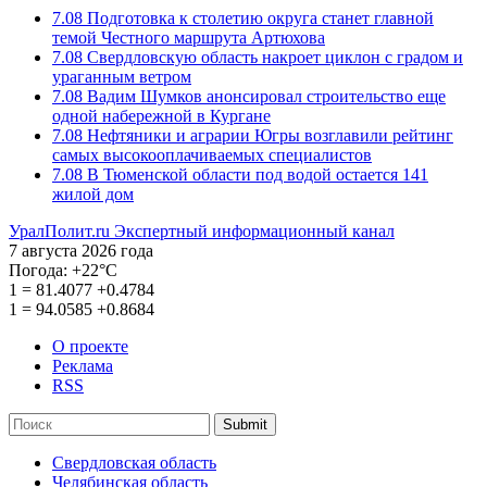
7.08
Подготовка к столетию округа станет главной
темой Честного маршрута Артюхова
7.08
Свердловскую область накроет циклон с градом и
ураганным ветром
7.08
Вадим Шумков анонсировал строительство еще
одной набережной в Кургане
7.08
Нефтяники и аграрии Югры возглавили рейтинг
самых высокооплачиваемых специалистов
7.08
В Тюменской области под водой остается 141
жилой дом
УралПолит.ru
Экспертный информационный канал
7 августа 2026 года
Погода:
+22°С
1
=
81.4077
+0.4784
1
=
94.0585
+0.8684
О проекте
Реклама
RSS
Submit
Свердловская область
Челябинская область