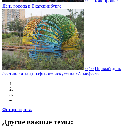
0
12
Как прошел
День города в Екатеринбурге
0
10
Первый день
фестиваля ландшафтного искусства «Атмофест»
Фоторепортаж
Другие важные темы: