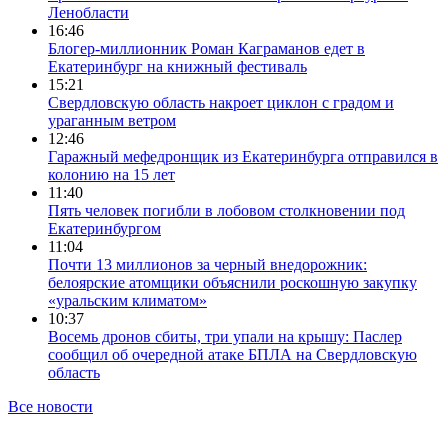
Ленобласти
16:46
Блогер-миллионник Роман Каграманов едет в
Екатеринбург на книжный фестиваль
15:21
Свердловскую область накроет циклон с градом и
ураганным ветром
12:46
Гаражный мефедронщик из Екатеринбурга отправился в
колонию на 15 лет
11:40
Пять человек погибли в лобовом столкновении под
Екатеринбургом
11:04
Почти 13 миллионов за черный внедорожник:
белоярские атомщики объяснили роскошную закупку
«уральским климатом»
10:37
Восемь дронов сбиты, три упали на крышу: Паслер
сообщил об очередной атаке БПЛА на Свердловскую
область
Все новости