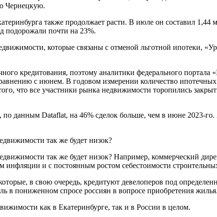
ю Чернецкую.
теринбурга также продолжает расти. В июле он составил 1,44 м
од подорожали почти на 23%.
движимости, которые связаны с отменой льготной ипотеки, «Ура
чного кредитования, поэтому аналитики федерального портала
сравнению с июнем. В годовом измерении количество ипотечных
того, что все участники рынка недвижимости торопились закрыт
 по данным Dataflat, на 46% сделок больше, чем в июне 2023-го
 недвижимости так же будет низок?
ие недвижимости так же будет низок? Например, коммерческий д
нем инфляции и с постоянным ростом себестоимости строительны
, которые, в свою очередь, кредитуют девелоперов под определе
ль в пониженном спросе россиян в вопросе приобретения жилья
ижимости как в Екатеринбурге, так и в России в целом.