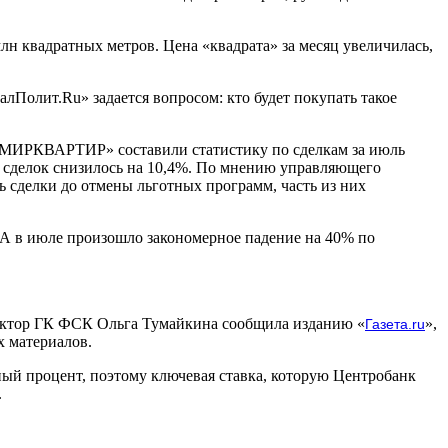
лн квадратных метров. Цена «квадрата» за месяц увеличилась,
лПолит.Ru» задается вопросом: кто будет покупать такое
 «МИРКВАРТИР» составили статистику по сделкам за июль
 сделок снизилось на 10,4%. По мнению управляющего
ь сделки до отмены льготных программ, часть из них
. А в июле произошло закономерное падение на 40% по
иректор ГК ФСК Ольга Тумайкина сообщила изданию «
»,
Газета.ru
х материалов.
нный процент, поэтому ключевая ставка, которую Центробанк
.