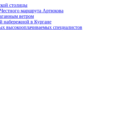
ской столицы
й Честного маршрута Артюхова
раганным ветром
й набережной в Кургане
мых высокооплачиваемых специалистов