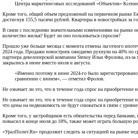
Центра маркетинговых исследований «Объектив» Ксени
Кроме того, общий объем предложений на первичном рынке Ека
достигнув 155,5 тысячи рублей. Квартиры в новостройках за г
В связи с последними значительными изменениями на рынке не
количество жилья? Будет ли оно пользоваться спросом?
Прошло уже больше месяца с момента отмены льготного ипоте
2024 года. Продажи новостроек ожидаемо рухнули на 40% по 
партнера девелоперской компании Stenoy Ильи Фролова, из-за 
закрылись в июне вместо июля и августа.
«Именно поэтому в июне 2024-го было зарегистрировано,
сравнению с июнем», — отметил Фролов.
Не означает ли это, что в течение года спрос на приобретение
Не означает ли это, что в течение года спрос на приобретен
что цены на недвижимость не будут снижаться в связи с уров
Кроме того, у застройщиков есть обязательства перед банками
повысил в конце июля до 18%, также может играть большую ро
«УралПолит.Ru» продолжит следить за ситуацией на рынке недв