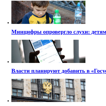
Минцифры опровергло слухи: детям 
Власти планируют добавить в «Госу