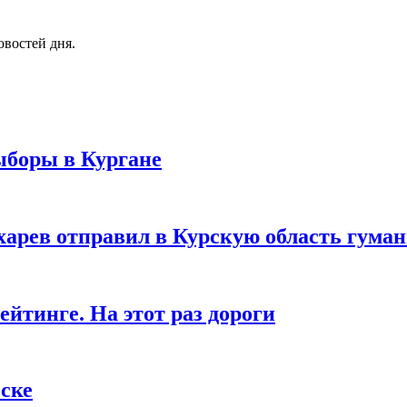
овостей дня.
ыборы в Кургане
харев отправил в Курскую область гум
ейтинге. На этот раз дороги
ске