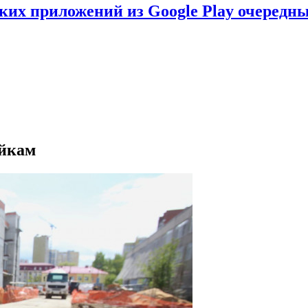
ских приложений из Google Play очеред
ойкам