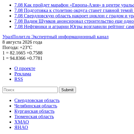
7.08
Как пройдет марафон «Европа-Азия» в центре ураль
7.08
Подготовка к столетию округа станет главной темо
7.08
Свердловскую область накроет циклон с градом и у
7.08
Вадим Шумков анонсировал строительство еще одно
7.08
Нефтяники и аграрии Югры возглавили рейтинг са
УралПолит.ru
Экспертный информационный канал
8 августа 2026 года
Погода:
+23°С
1
=
82.1665
+0.7588
1
=
94.8366
+0.7781
О проекте
Реклама
RSS
Submit
Свердловская область
Челябинская область
Курганская область
Тюменская область
ХМАО
ЯНАО