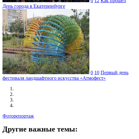
0
12
Как прошел
День города в Екатеринбурге
0
10
Первый день
фестиваля ландшафтного искусства «Атмофест»
Фоторепортаж
Другие важные темы: