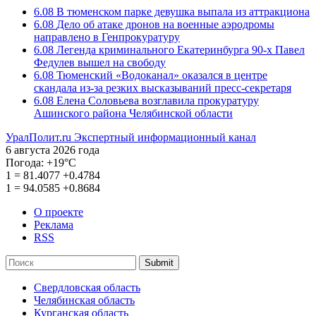
6.08
В тюменском парке девушка выпала из аттракциона
6.08
Дело об атаке дронов на военные аэродромы
направлено в Генпрокуратуру
6.08
Легенда криминального Екатеринбурга 90-х Павел
Федулев вышел на свободу
6.08
Тюменский «Водоканал» оказался в центре
скандала из-за резких высказываний пресс-секретаря
6.08
Елена Соловьева возглавила прокуратуру
Ашинского района Челябинской области
УралПолит.ru
Экспертный информационный канал
6 августа 2026 года
Погода:
+19°С
1
=
81.4077
+0.4784
1
=
94.0585
+0.8684
О проекте
Реклама
RSS
Submit
Свердловская область
Челябинская область
Курганская область