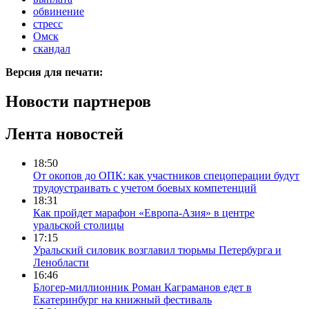
обвинение
стресс
Омск
скандал
Версия для печати:
Новости партнеров
Лента новостей
18:50
От окопов до ОПК: как участников спецоперации будут
трудоустраивать с учетом боевых компетенций
18:31
Как пройдет марафон «Европа-Азия» в центре
уральской столицы
17:15
Уральский силовик возглавил тюрьмы Петербурга и
Ленобласти
16:46
Блогер-миллионник Роман Каграманов едет в
Екатеринбург на книжный фестиваль