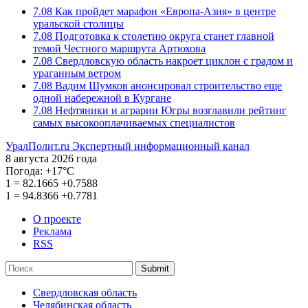
7.08
Как пройдет марафон «Европа-Азия» в центре
уральской столицы
7.08
Подготовка к столетию округа станет главной
темой Честного маршрута Артюхова
7.08
Свердловскую область накроет циклон с градом и
ураганным ветром
7.08
Вадим Шумков анонсировал строительство еще
одной набережной в Кургане
7.08
Нефтяники и аграрии Югры возглавили рейтинг
самых высокооплачиваемых специалистов
УралПолит.ru
Экспертный информационный канал
8 августа 2026 года
Погода:
+17°С
1
=
82.1665
+0.7588
1
=
94.8366
+0.7781
О проекте
Реклама
RSS
Submit
Свердловская область
Челябинская область