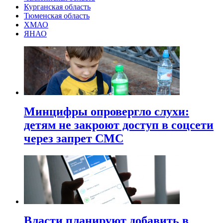
Курганская область
Тюменская область
ХМАО
ЯНАО
Минцифры опровергло слухи:
детям не закроют доступ в соцсети
через запрет СМС
Власти планируют добавить в