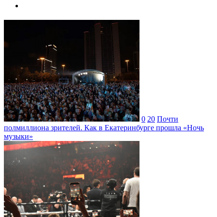
0
20
Почти
полмиллиона зрителей. Как в Екатеринбурге прошла «Ночь
музыки»