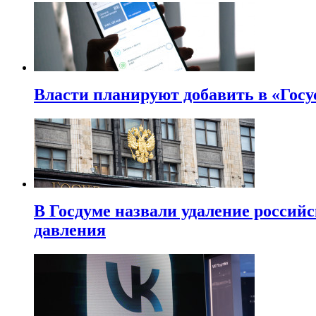
Власти планируют добавить в «Госу
В Госдуме назвали удаление россий
давления