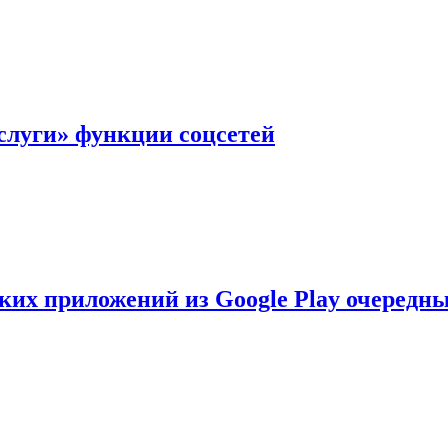
слуги» функции соцсетей
ских приложений из Google Play очеред