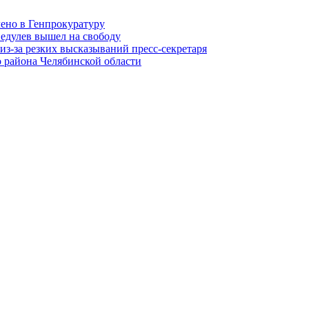
лено в Генпрокуратуру
едулев вышел на свободу
из-за резких высказываний пресс-секретаря
 района Челябинской области