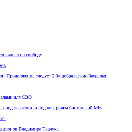
ев вышел на свободу
зов
я «Продолжение следует 2.0» добралась до Зауралья
риалами для СВО
завода» готовили под контролем британской MI6
сяч
а дронов Владимира Ткачука