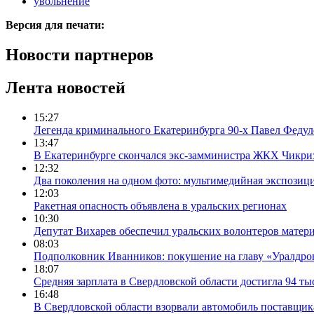
увольнение
Версия для печати:
Новости партнеров
Лента новостей
15:27
Легенда криминального Екатеринбурга 90-х Павел Федул
13:47
В Екатеринбурге скончался экс-замминистра ЖКХ Чикри
12:32
Два поколения на одном фото: мультимедийная экспозици
12:03
Ракетная опасность объявлена в уральских регионах
10:30
Депутат Вихарев обеспечил уральских волонтеров мате
08:03
Подполковник Иванников: покушение на главу «Уралдрон
18:07
Средняя зарплата в Свердловской области достигла 94 ты
16:48
В Свердловской области взорвали автомобиль поставщик