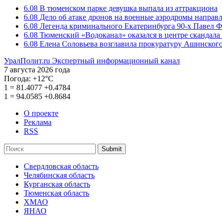
6.08
В тюменском парке девушка выпала из аттракциона
6.08
Дело об атаке дронов на военные аэродромы направ
6.08
Легенда криминального Екатеринбурга 90-х Павел Ф
6.08
Тюменский «Водоканал» оказался в центре скандала 
6.08
Елена Соловьева возглавила прокуратуру Ашинского
УралПолит.ru
Экспертный информационный канал
7 августа 2026 года
Погода:
+12°С
1
=
81.4077
+0.4784
1
=
94.0585
+0.8684
О проекте
Реклама
RSS
Submit
Свердловская область
Челябинская область
Курганская область
Тюменская область
ХМАО
ЯНАО