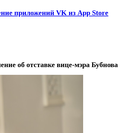
ение приложений VK из App Store
ение об отставке вице-мэра Бубнова