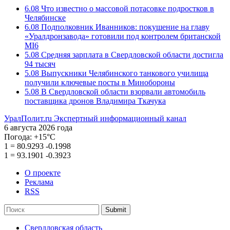
6.08
Что известно о массовой потасовке подростков в
Челябинске
6.08
Подполковник Иванников: покушение на главу
«Уралдронзавода» готовили под контролем британской
MI6
5.08
Средняя зарплата в Свердловской области достигла
94 тысяч
5.08
Выпускники Челябинского танкового училища
получили ключевые посты в Минобороны
5.08
В Свердловской области взорвали автомобиль
поставщика дронов Владимира Ткачука
УралПолит.ru
Экспертный информационный канал
6 августа 2026 года
Погода:
+15°С
1
=
80.9293
-0.1998
1
=
93.1901
-0.3923
О проекте
Реклама
RSS
Submit
Свердловская область