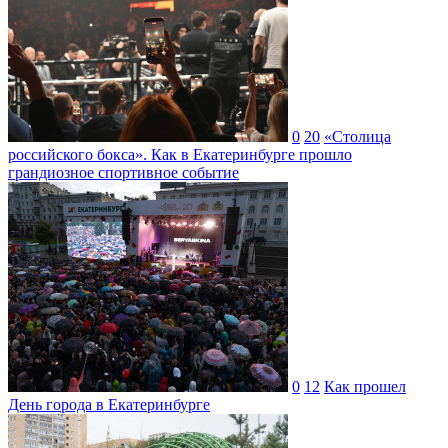
0
20
«Столица
российского бокса». Как в Екатеринбурге прошло
грандиозное спортивное событие
0
12
Как прошел
День города в Екатеринбурге