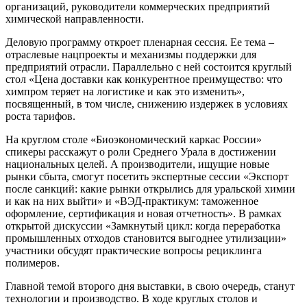
организаций, руководители коммерческих предприятий
химической направленности.
Деловую программу откроет пленарная сессия. Ее тема –
отраслевые нацпроекты и механизмы поддержки для
предприятий отрасли. Параллельно с ней состоится круглый
стол «Цена доставки как конкурентное преимущество: что
химпром теряет на логистике и как это изменить»,
посвященный, в том числе, снижению издержек в условиях
роста тарифов.
На круглом столе «Биоэкономический каркас России»
спикеры расскажут о роли Среднего Урала в достижении
национальных целей. А производители, ищущие новые
рынки сбыта, смогут посетить экспертные сессии «Экспорт
после санкций: какие рынки открылись для уральской химии
и как на них выйти» и «ВЭД-практикум: таможенное
оформление, сертификация и новая отчетность». В рамках
открытой дискуссии «Замкнутый цикл: когда переработка
промышленных отходов становится выгоднее утилизации»
участники обсудят практические вопросы рециклинга
полимеров.
Главной темой второго дня выставки, в свою очередь, станут
технологии и производство. В ходе круглых столов и