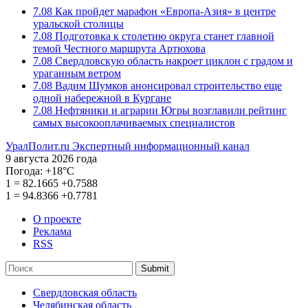
7.08
Как пройдет марафон «Европа-Азия» в центре
уральской столицы
7.08
Подготовка к столетию округа станет главной
темой Честного маршрута Артюхова
7.08
Свердловскую область накроет циклон с градом и
ураганным ветром
7.08
Вадим Шумков анонсировал строительство еще
одной набережной в Кургане
7.08
Нефтяники и аграрии Югры возглавили рейтинг
самых высокооплачиваемых специалистов
УралПолит.ru
Экспертный информационный канал
9 августа 2026 года
Погода:
+18°С
1
=
82.1665
+0.7588
1
=
94.8366
+0.7781
О проекте
Реклама
RSS
Submit
Свердловская область
Челябинская область