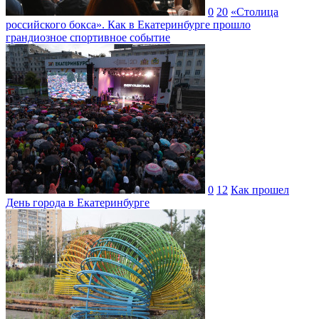
0
20
«Столица
российского бокса». Как в Екатеринбурге прошло
грандиозное спортивное событие
0
12
Как прошел
День города в Екатеринбурге