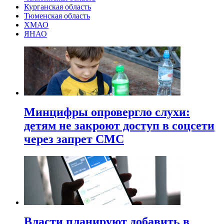
Курганская область
Тюменская область
ХМАО
ЯНАО
Минцифры опровергло слухи:
детям не закроют доступ в соцсети
через запрет СМС
Власти планируют добавить в