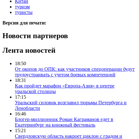
Китай
туризм
туристы
Версия для печати:
Новости партнеров
Лента новостей
18:50
От окопов до ОПК: как участников спецоперации будут
трудоустраивать с учетом боевых компетенций
18:31
Как пройдет марафон «Европа-Азия» в центре
уральской столицы
17:15
Уральский силовик возглавил тюрьмы Петербурга и
Ленобласти
16:46
Блогер-миллионник Роман Каграманов едет в
Екатеринбург на книжный фестиваль
15:21
Свердловскую область накроет циклон с градом и