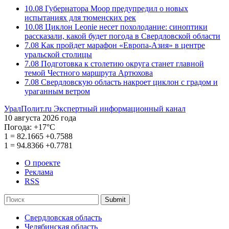
10.08
Губернатора Моор предупредил о новых
испытаниях для тюменских рек
10.08
Циклон Leonie несет похолодание: синоптики
рассказали, какой будет погода в Свердловской области
7.08
Как пройдет марафон «Европа-Азия» в центре
уральской столицы
7.08
Подготовка к столетию округа станет главной
темой Честного маршрута Артюхова
7.08
Свердловскую область накроет циклон с градом и
ураганным ветром
УралПолит.ru
Экспертный информационный канал
10 августа 2026 года
Погода:
+17°С
1
=
82.1665
+0.7588
1
=
94.8366
+0.7781
О проекте
Реклама
RSS
Submit
Свердловская область
Челябинская область