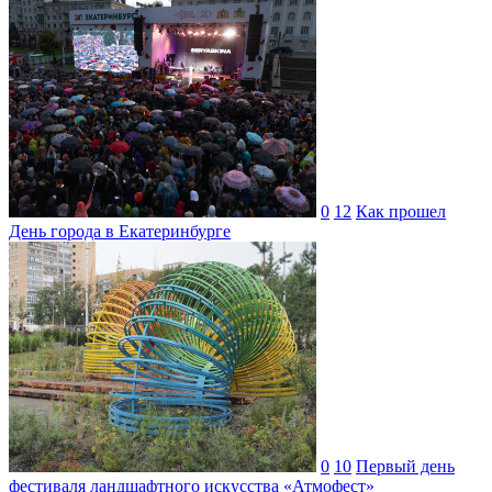
0
12
Как прошел
День города в Екатеринбурге
0
10
Первый день
фестиваля ландшафтного искусства «Атмофест»