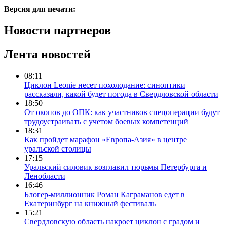
Версия для печати:
Новости партнеров
Лента новостей
08:11
Циклон Leonie несет похолодание: синоптики
рассказали, какой будет погода в Свердловской области
18:50
От окопов до ОПК: как участников спецоперации будут
трудоустраивать с учетом боевых компетенций
18:31
Как пройдет марафон «Европа-Азия» в центре
уральской столицы
17:15
Уральский силовик возглавил тюрьмы Петербурга и
Ленобласти
16:46
Блогер-миллионник Роман Каграманов едет в
Екатеринбург на книжный фестиваль
15:21
Свердловскую область накроет циклон с градом и