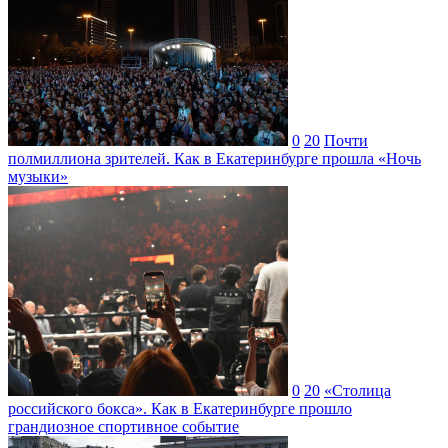
0
20
Почти
полмиллиона зрителей. Как в Екатеринбурге прошла «Ночь
музыки»
0
20
«Столица
российского бокса». Как в Екатеринбурге прошло
грандиозное спортивное событие