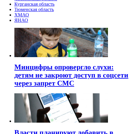
Курганская область
Тюменская область
ХМАО
ЯНАО
Минцифры опровергло слухи:
детям не закроют доступ в соцсети
через запрет СМС
Власти планируют добавить в