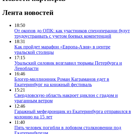
Лента новостей
18:50
От окопов до ОПК: как участников спецоперации будут
трудоустраивать с учетом боевых компетенций
18:31
Как пройдет марафон «Европа-Азия» в центре
уральской столицы
17:15
Уральский силовик возглавил тюрьмы Петербурга и
Ленобласти
16:46
Блогер-миллионник Роман Каграманов едет в
Екатеринбург на книжный фестиваль
15:21
Свердловскую область накроет циклон с градом и
ураганным ветром
12:46
Гаражный мефедронщик из Екатеринбурга отправился в
колонию на 15 лет
11:40
Пять человек погибли в лобовом столкновении под
Екатеринбургом