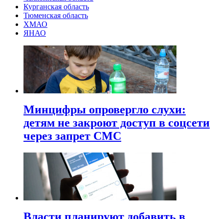
Курганская область
Тюменская область
ХМАО
ЯНАО
Минцифры опровергло слухи:
детям не закроют доступ в соцсети
через запрет СМС
Власти планируют добавить в