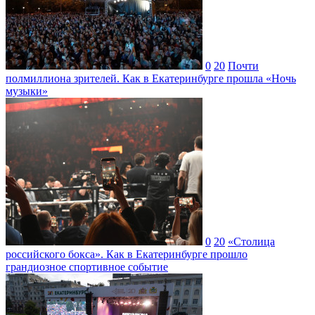
0
20
Почти
полмиллиона зрителей. Как в Екатеринбурге прошла «Ночь
музыки»
0
20
«Столица
российского бокса». Как в Екатеринбурге прошло
грандиозное спортивное событие