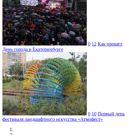
0
12
Как прошел
День города в Екатеринбурге
0
10
Первый день
фестиваля ландшафтного искусства «Атмофест»