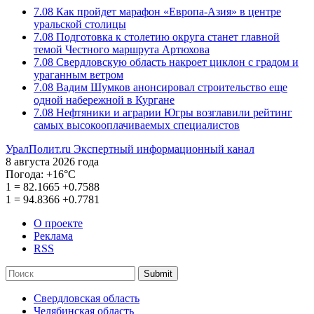
7.08
Как пройдет марафон «Европа-Азия» в центре
уральской столицы
7.08
Подготовка к столетию округа станет главной
темой Честного маршрута Артюхова
7.08
Свердловскую область накроет циклон с градом и
ураганным ветром
7.08
Вадим Шумков анонсировал строительство еще
одной набережной в Кургане
7.08
Нефтяники и аграрии Югры возглавили рейтинг
самых высокооплачиваемых специалистов
УралПолит.ru
Экспертный информационный канал
8 августа 2026 года
Погода:
+16°С
1
=
82.1665
+0.7588
1
=
94.8366
+0.7781
О проекте
Реклама
RSS
Submit
Свердловская область
Челябинская область