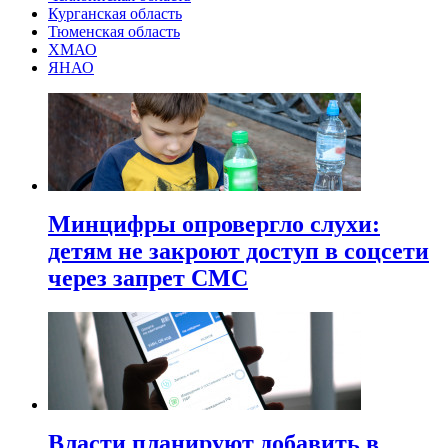
Курганская область
Тюменская область
ХМАО
ЯНАО
Минцифры опровергло слухи:
детям не закроют доступ в соцсети
через запрет СМС
Власти планируют добавить в