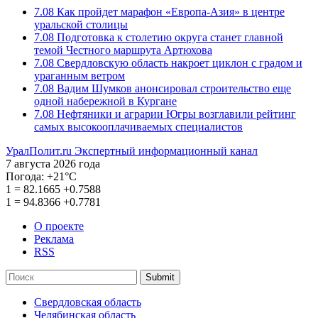
7.08
Как пройдет марафон «Европа-Азия» в центре
уральской столицы
7.08
Подготовка к столетию округа станет главной
темой Честного маршрута Артюхова
7.08
Свердловскую область накроет циклон с градом и
ураганным ветром
7.08
Вадим Шумков анонсировал строительство еще
одной набережной в Кургане
7.08
Нефтяники и аграрии Югры возглавили рейтинг
самых высокооплачиваемых специалистов
УралПолит.ru
Экспертный информационный канал
7 августа 2026 года
Погода:
+21°С
1
=
82.1665
+0.7588
1
=
94.8366
+0.7781
О проекте
Реклама
RSS
Submit
Свердловская область
Челябинская область