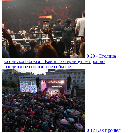
0
20
«Столица
российского бокса». Как в Екатеринбурге прошло
грандиозное спортивное событие
0
12
Как прошел