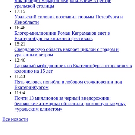
Как пройдет марафон «Европа-Азия» в центре
уральской столицы
17:15
Уральский силовик возглавил тюрьмы Петербурга и
Ленобласти
16:46
Блогер-миллионник Роман Каграманов едет в
Екатеринбург на книжный фестиваль
15:21
Свердловскую область накроет циклон с градом и
ураганным ветром
12:46
Гаражный мефедронщик из Екатеринбурга отправился в
колонию на 15 лет
11:40
Пять человек погибли в лобовом столкновении под
Екатеринбургом
11:04
Почти 13 миллионов за черный внедорожник:
белоярские атомщики объяснили роскошную закупку
«уральским климатом»
Все новости