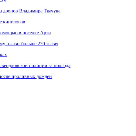
а дронов Владимира Ткачука
е кинологов
помощью в поселке Арти
му платят больше 270 тысяч
ках
свердловской полиции за полгода
после проливных дождей