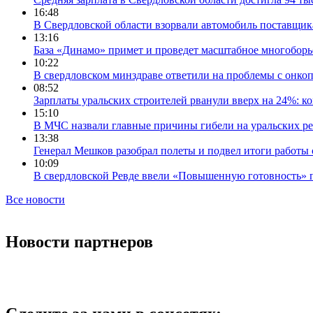
16:48
В Свердловской области взорвали автомобиль поставщик
13:16
База «Динамо» примет и проведет масштабное многоборь
10:22
В свердловском минздраве ответили на проблемы с онко
08:52
Зарплаты уральских строителей рванули вверх на 24%: ко
15:10
В МЧС назвали главные причины гибели на уральских ре
13:38
Генерал Мешков разобрал полеты и подвел итоги работы 
10:09
В свердловской Ревде ввели «Повышенную готовность» 
Все новости
Новости партнеров