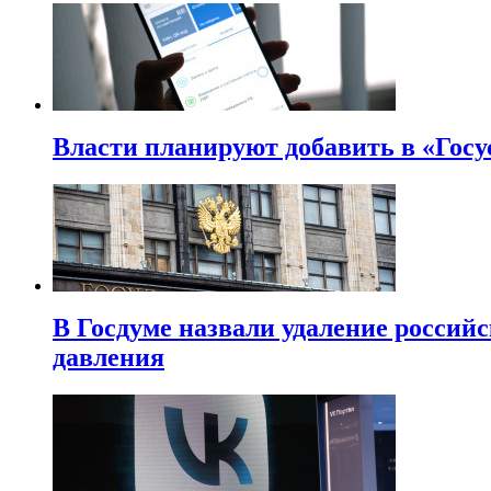
Власти планируют добавить в «Госу
В Госдуме назвали удаление россий
давления