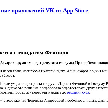
ение приложений VK из App Store
ается с мандатом Фечиной
я Захаров вручит мандат депутата гордумы Ирине Овчиннико
0 часов глава избиркома Екатеринбурга Илья Захаров вручит м
ра Якоба.
После ухода экс-депутата гордумы Ларисы Фечиной в Госдуму Р
ова. Однако это решение попробовала опротестовать другая пре
ановила процедуру передачи мандата до
решения суда
.
у, а возражения Людмилы Андросовой необоснованными. Данное