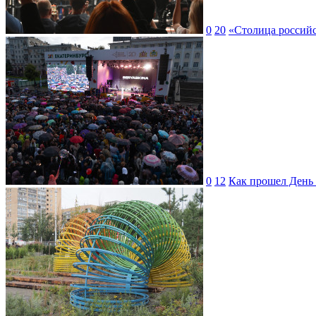
0
20
«Столица российс
0
12
Как прошел День 