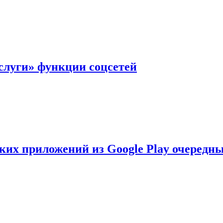
слуги» функции соцсетей
ских приложений из Google Play очеред