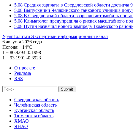
5.08
Средняя зарплата в Свердловской области достигла 9
5.08
Выпускники Челябинского танкового училища полу
5.08
В Свердловской области взорвали автомобиль пост
5.08
Климатолог предупредила о рисках масштабного пол
5.08
Путин назначил нового зампреда Тюменского районн
УралПолит.ru
Экспертный информационный канал
6 августа 2026 года
Погода:
+14°С
1
=
80.9293
-0.1998
1
=
93.1901
-0.3923
О проекте
Реклама
RSS
Submit
Свердловская область
Челябинская область
Курганская область
Тюменская область
ХМАО
ЯНАО