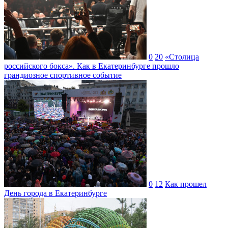
0
20
«Столица
российского бокса». Как в Екатеринбурге прошло
грандиозное спортивное событие
0
12
Как прошел
День города в Екатеринбурге