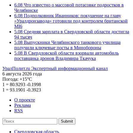
6.08
Что известно о массовой потасовке подростков в
Челябинске
6.08
Подполковник Иванников: покушение на главу
«Уралдронзавода» готовили под контролем британской
MI6
5.08
Средняя зарплата в Свердловской области достигла
94 тысяч
5.08
Выпускники Челябинского танкового училища
получили ключевые посты в Минобороны
5.08
В Свердловской области взорвали автомобиль
поставщика дронов Владимира Ткачука
УралПолит.ru
Экспертный информационный канал
6 августа 2026 года
Погода:
+15°С
1
=
80.9293
-0.1998
1
=
93.1901
-0.3923
О проекте
Реклама
RSS
Submit
Свердловская область