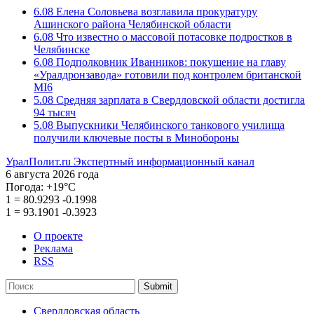
6.08
Елена Соловьева возглавила прокуратуру
Ашинского района Челябинской области
6.08
Что известно о массовой потасовке подростков в
Челябинске
6.08
Подполковник Иванников: покушение на главу
«Уралдронзавода» готовили под контролем британской
MI6
5.08
Средняя зарплата в Свердловской области достигла
94 тысяч
5.08
Выпускники Челябинского танкового училища
получили ключевые посты в Минобороны
УралПолит.ru
Экспертный информационный канал
6 августа 2026 года
Погода:
+19°С
1
=
80.9293
-0.1998
1
=
93.1901
-0.3923
О проекте
Реклама
RSS
Submit
Свердловская область