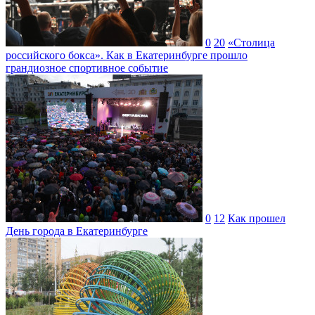
0
20
«Столица
российского бокса». Как в Екатеринбурге прошло
грандиозное спортивное событие
0
12
Как прошел
День города в Екатеринбурге