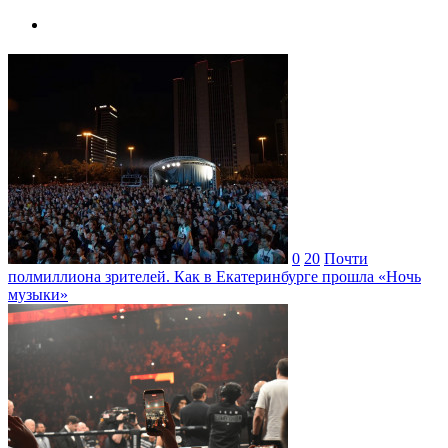
0
20
Почти
полмиллиона зрителей. Как в Екатеринбурге прошла «Ночь
музыки»