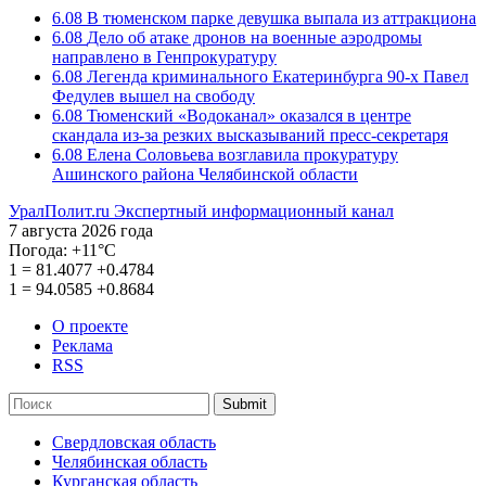
6.08
В тюменском парке девушка выпала из аттракциона
6.08
Дело об атаке дронов на военные аэродромы
направлено в Генпрокуратуру
6.08
Легенда криминального Екатеринбурга 90-х Павел
Федулев вышел на свободу
6.08
Тюменский «Водоканал» оказался в центре
скандала из-за резких высказываний пресс-секретаря
6.08
Елена Соловьева возглавила прокуратуру
Ашинского района Челябинской области
УралПолит.ru
Экспертный информационный канал
7 августа 2026 года
Погода:
+11°С
1
=
81.4077
+0.4784
1
=
94.0585
+0.8684
О проекте
Реклама
RSS
Submit
Свердловская область
Челябинская область
Курганская область