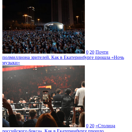
0
20
Почти
полмиллиона зрителей. Как в Екатеринбурге прошла «Ночь
музыки»
0
20
«Столица
российского бокса». Как в Екатеринбурге прошло