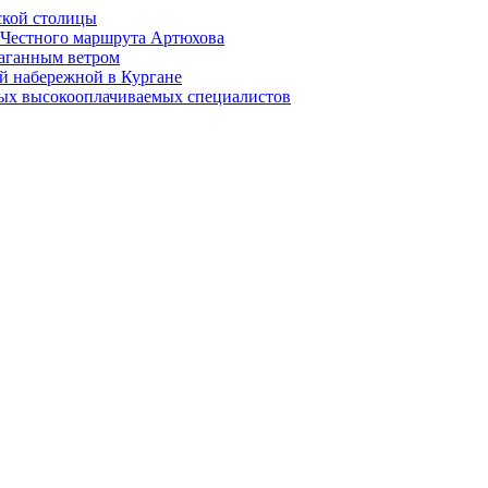
ской столицы
й Честного маршрута Артюхова
раганным ветром
й набережной в Кургане
мых высокооплачиваемых специалистов