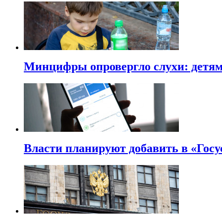
Минцифры опровергло слухи: детям 
Власти планируют добавить в «Госу