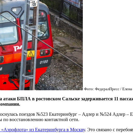
Фото: ФедералПресс / Елен
аки БПЛА в ростовском Сальске задерживается 11 пассажир
компании.
коснулась поездов №523 Екатеринбург – Адлер и №524 Адлер – 
ты по восстановлению контактной сети.
а «Аэрофлота» из Екатеринбурга в Москву
. Это связано с перебо