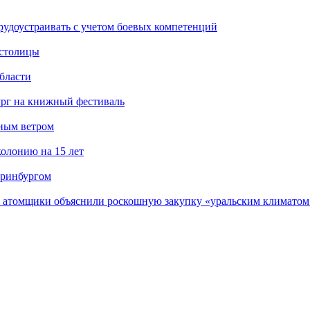
рудоустраивать с учетом боевых компетенций
 столицы
бласти
ург на книжный фестиваль
нным ветром
олонию на 15 лет
еринбургом
е атомщики объяснили роскошную закупку «уральским климатом