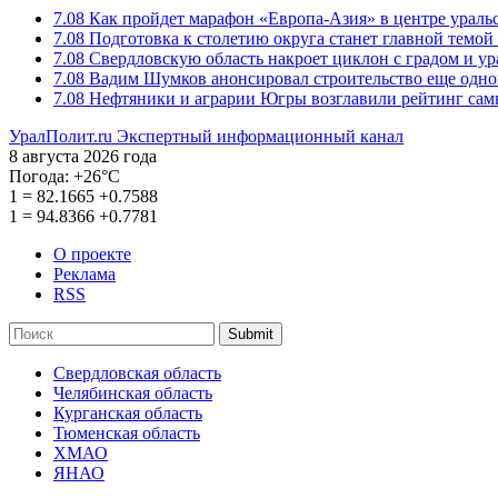
7.08
Как пройдет марафон «Европа-Азия» в центре ураль
7.08
Подготовка к столетию округа станет главной темо
7.08
Свердловскую область накроет циклон с градом и у
7.08
Вадим Шумков анонсировал строительство еще одно
7.08
Нефтяники и аграрии Югры возглавили рейтинг са
УралПолит.ru
Экспертный информационный канал
8 августа 2026 года
Погода:
+26°С
1
=
82.1665
+0.7588
1
=
94.8366
+0.7781
О проекте
Реклама
RSS
Submit
Свердловская область
Челябинская область
Курганская область
Тюменская область
ХМАО
ЯНАО