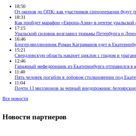
18:50
От окопов до ОПК: как участников спецоперации будут т
18:31
Как пройдет марафон «Европа-Азия» в центре уральской
17:15
Уральский силовик возглавил тюрьмы Петербурга и Лено
16:46
Блогер-миллионник Роман Каграманов едет в Екатеринб
15:21
Свердловскую область накроет циклон с градом и урага
12:46
Гаражный мефедронщик из Екатеринбурга отправился в к
11:40
Пять человек погибли в лобовом столкновении под Екат
11:04
Почти 13 миллионов за черный внедорожник: белоярски
Все новости
Новости партнеров