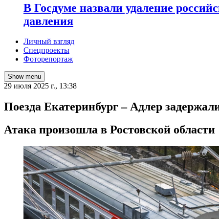
В Госдуме назвали удаление россий
давления
Личный взгляд
Спецпроекты
Фоторепортаж
Show menu
29 июля 2025 г., 13:38
Поезда Екатеринбург – Адлер задержали
Атака произошла в Ростовской области