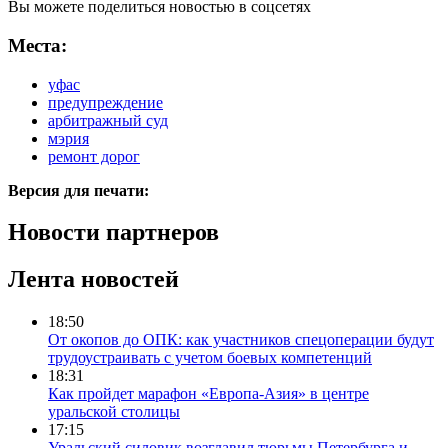
Вы можете поделиться новостью в соцсетях
Места:
уфас
предупреждение
арбитражный суд
мэрия
ремонт дорог
Версия для печати:
Новости партнеров
Лента новостей
18:50
От окопов до ОПК: как участников спецоперации будут
трудоустраивать с учетом боевых компетенций
18:31
Как пройдет марафон «Европа-Азия» в центре
уральской столицы
17:15
Уральский силовик возглавил тюрьмы Петербурга и