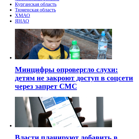
Курганская область
Тюменская область
ХМАО
ЯНАО
Минцифры опровергло слухи:
детям не закроют доступ в соцсети
через запрет СМС
Власти планируют добавить в