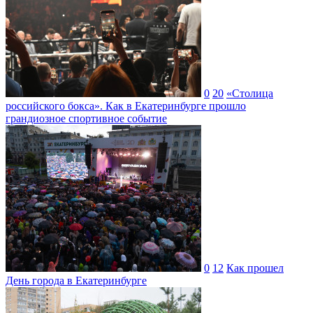
0
20
«Столица
российского бокса». Как в Екатеринбурге прошло
грандиозное спортивное событие
0
12
Как прошел
День города в Екатеринбурге