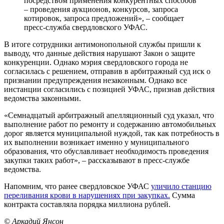
посредством применения конкурентных способов
– проведения аукционов, конкурсов, запроса
котировок, запроса предложений», – сообщает
пресс-служба свердловского УФАС.
В итоге сотрудники антимонопольной службы пришли к
выводу, что данные действия нарушают Закон о защите
конкуренции. Однако мэрия свердловского города не
согласилась с решением, отправив в арбитражный суд иск о
признании предупреждения незаконным. Однако все
инстанции согласились с позицией УФАС, признав действия
ведомства законными.
«Семнадцатый арбитражный апелляционный суд указал, что
выполнение работ по ремонту и содержанию автомобильных
дорог является муниципальной нуждой, так как потребность в
их выполнении возникает именно у муниципального
образования, что обуславливает необходимость проведения
закупки таких работ», – рассказывают в пресс-службе
ведомства.
Напомним, что ранее свердловское УФАС
уличило станцию
переливания крови в нарушениях при закупках.
Сумма
контракта составляла порядка миллиона рублей.
© Аркадий Янсон