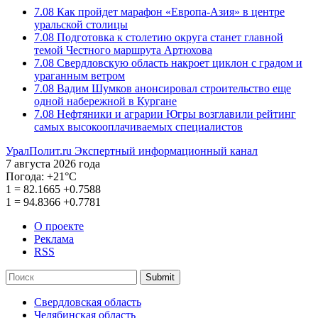
7.08
Как пройдет марафон «Европа-Азия» в центре
уральской столицы
7.08
Подготовка к столетию округа станет главной
темой Честного маршрута Артюхова
7.08
Свердловскую область накроет циклон с градом и
ураганным ветром
7.08
Вадим Шумков анонсировал строительство еще
одной набережной в Кургане
7.08
Нефтяники и аграрии Югры возглавили рейтинг
самых высокооплачиваемых специалистов
УралПолит.ru
Экспертный информационный канал
7 августа 2026 года
Погода:
+21°С
1
=
82.1665
+0.7588
1
=
94.8366
+0.7781
О проекте
Реклама
RSS
Submit
Свердловская область
Челябинская область