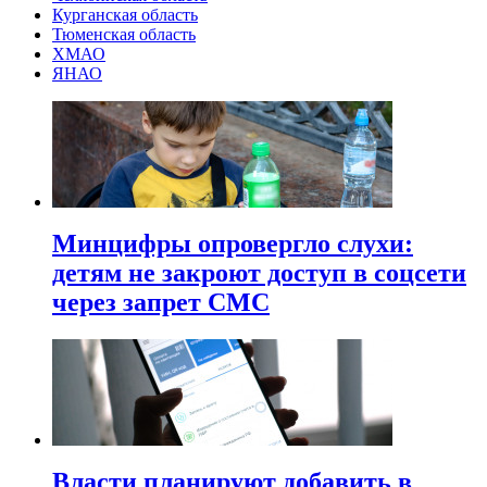
Курганская область
Тюменская область
ХМАО
ЯНАО
Минцифры опровергло слухи:
детям не закроют доступ в соцсети
через запрет СМС
Власти планируют добавить в