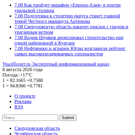
7.08
Как пройдет марафон «Европа-Азия» в центре
уральской столицы
7.08
Подготовка к столетию округа станет главной
темой Честного маршрута Артюхова
7.08
Свердловскую область накроет циклон с градом и
ураганным ветром
7.08
Вадим Шумков анонсировал строительство еще
одной набережной в Кургане
7.08
Нефтяники и аграрии Югры возглавили рейтинг
самых высокооплачиваемых специалистов
УралПолит.ru
Экспертный информационный канал
8 августа 2026 года
Погода:
+17°С
1
=
82.1665
+0.7588
1
=
94.8366
+0.7781
О проекте
Реклама
RSS
Submit
Свердловская область
Челябинская область