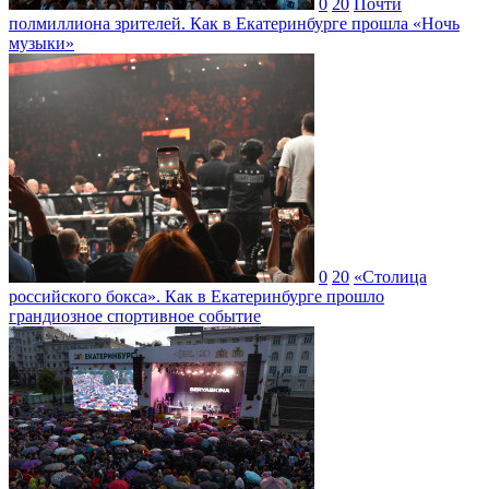
0
20
Почти
полмиллиона зрителей. Как в Екатеринбурге прошла «Ночь
музыки»
0
20
«Столица
российского бокса». Как в Екатеринбурге прошло
грандиозное спортивное событие