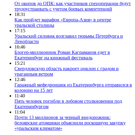
От окопов до ОПК: как участников спецоперации будут
трудоустраивать с учетом боевых компетенций
18:31
Как пройдет марафон «Европа-Азия» в центре
уральской столицы
17:15
Уральский силовик возглавил тюрьмы Петербурга и
Ленобласти
16:46
Блогер-миллионник Роман Каграманов едет в
Екатеринбург на книжный фестиваль
15:21
Свердловскую область накроет циклон с градом и
ураганным ветром
12:46
Гаражный мефедронщик из Екатеринбурга отправился в
колонию на 15 лет
11:40
Пять человек погибли в лобовом столкновении под
Екатеринбургом
11:04
Почти 13 миллионов за черный внедорожник:
белоярские атомщики объяснили роскошную закупку
«уральским климатом»