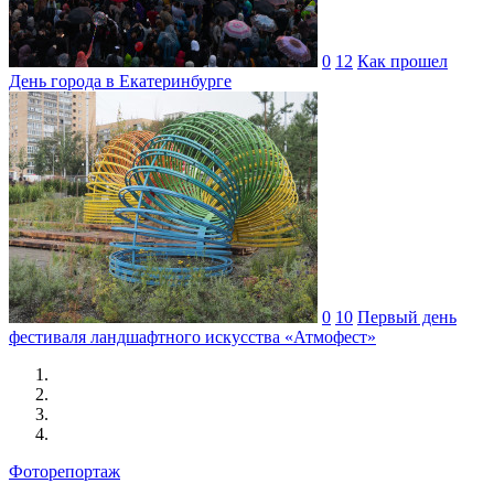
0
12
Как прошел
День города в Екатеринбурге
0
10
Первый день
фестиваля ландшафтного искусства «Атмофест»
Фоторепортаж