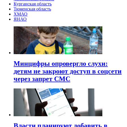
Курганская область
Тюменская область
ХМАО
ЯНАО
Минцифры опровергло слухи:
детям не закроют доступ в соцсети
через запрет СМС
Власти планируют добавить в