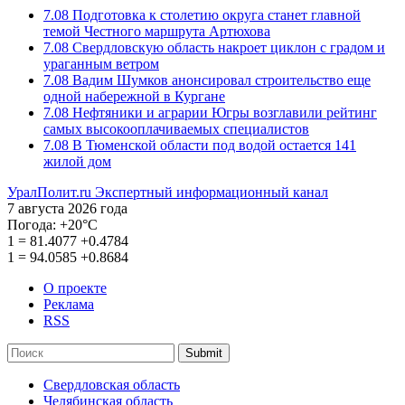
7.08
Подготовка к столетию округа станет главной
темой Честного маршрута Артюхова
7.08
Свердловскую область накроет циклон с градом и
ураганным ветром
7.08
Вадим Шумков анонсировал строительство еще
одной набережной в Кургане
7.08
Нефтяники и аграрии Югры возглавили рейтинг
самых высокооплачиваемых специалистов
7.08
В Тюменской области под водой остается 141
жилой дом
УралПолит.ru
Экспертный информационный канал
7 августа 2026 года
Погода:
+20°С
1
=
81.4077
+0.4784
1
=
94.0585
+0.8684
О проекте
Реклама
RSS
Submit
Свердловская область
Челябинская область