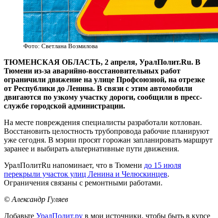
Фото: Светлана Возмилова
ТЮМЕНСКАЯ ОБЛАСТЬ, 2 апреля, УралПолит.Ru. В
Тюмени из-за аварийно-восстановительных работ
ограничили движение на улице Профсоюзной, на отрезке
от Республики до Ленина. В связи с этим автомобили
двигаются по узкому участку дороги, сообщили в пресс-
службе городской администрации.
На месте повреждения специалисты разработали котлован.
Восстановить целостность трубопровода рабочие планируют
уже сегодня. В мэрии просят горожан запланировать маршрут
заранее и выбирать альтернативные пути движения.
УралПолитRu напоминает, что в Тюмени
до 15 июля
перекрыли участок улиц Ленина и Челюскинцев
.
Ограничения связаны с ремонтными работами.
© Александр Гуляев
Добавьте
УралПолит.ру
в мои источники, чтобы быть в курсе