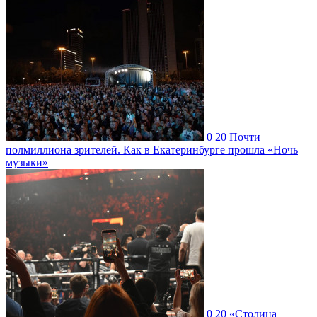
0
20
Почти
полмиллиона зрителей. Как в Екатеринбурге прошла «Ночь
музыки»
0
20
«Столица