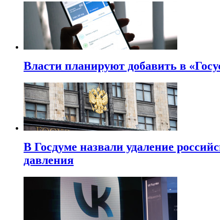
Власти планируют добавить в «Госу
В Госдуме назвали удаление россий
давления