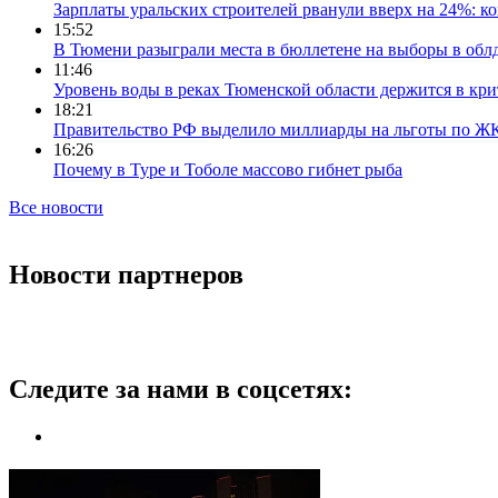
Зарплаты уральских строителей рванули вверх на 24%: ко
15:52
В Тюмени разыграли места в бюллетене на выборы в обл
11:46
Уровень воды в реках Тюменской области держится в кри
18:21
Правительство РФ выделило миллиарды на льготы по Ж
16:26
Почему в Туре и Тоболе массово гибнет рыба
Все новости
Новости партнеров
Следите за нами в соцсетях: