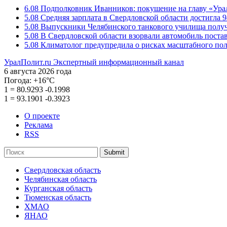
6.08
Подполковник Иванников: покушение на главу «Ура
5.08
Средняя зарплата в Свердловской области достигла 9
5.08
Выпускники Челябинского танкового училища полу
5.08
В Свердловской области взорвали автомобиль пост
5.08
Климатолог предупредила о рисках масштабного пол
УралПолит.ru
Экспертный информационный канал
6 августа 2026 года
Погода:
+16°С
1
=
80.9293
-0.1998
1
=
93.1901
-0.3923
О проекте
Реклама
RSS
Submit
Свердловская область
Челябинская область
Курганская область
Тюменская область
ХМАО
ЯНАО