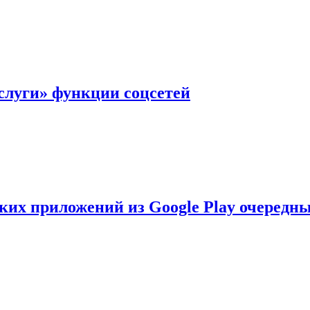
слуги» функции соцсетей
ских приложений из Google Play очеред