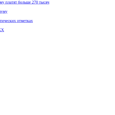
му платят больше 270 тысяч
думу
тических отметках
КХ