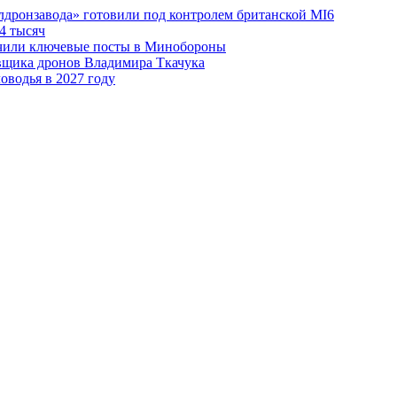
лдронзавода» готовили под контролем британской MI6
4 тысяч
чили ключевые посты в Минобороны
авщика дронов Владимира Ткачука
оводья в 2027 году