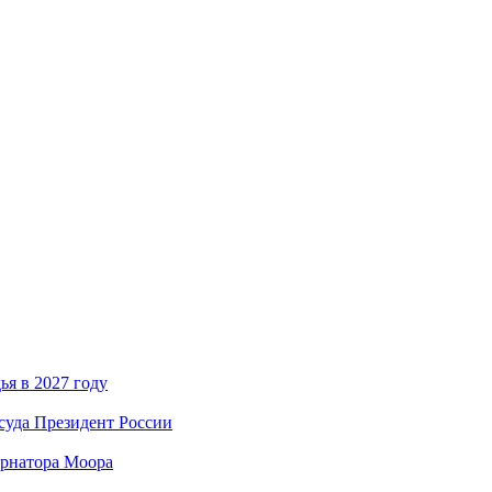
я в 2027 году
суда Президент России
ернатора Моора