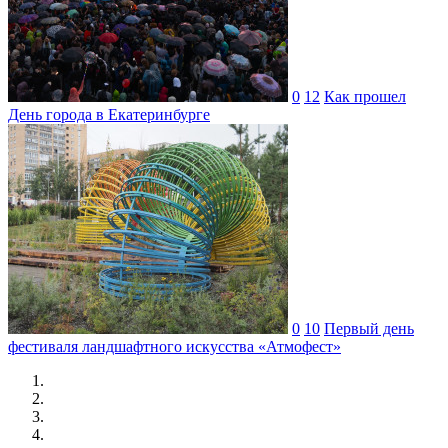
0
12
Как прошел
День города в Екатеринбурге
0
10
Первый день
фестиваля ландшафтного искусства «Атмофест»