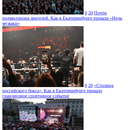
0
20
Почти
полмиллиона зрителей. Как в Екатеринбурге прошла «Ночь
музыки»
0
20
«Столица
российского бокса». Как в Екатеринбурге прошло
грандиозное спортивное событие