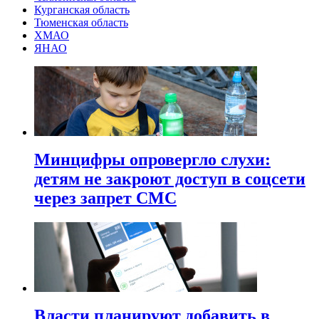
Курганская область
Тюменская область
ХМАО
ЯНАО
Минцифры опровергло слухи:
детям не закроют доступ в соцсети
через запрет СМС
Власти планируют добавить в