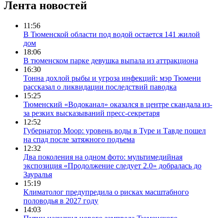
Лента новостей
11:56
В Тюменской области под водой остается 141 жилой
дом
18:06
В тюменском парке девушка выпала из аттракциона
16:30
Тонна дохлой рыбы и угроза инфекций: мэр Тюмени
рассказал о ликвидации последствий паводка
15:25
Тюменский «Водоканал» оказался в центре скандала из-
за резких высказываний пресс-секретаря
12:52
Губернатор Моор: уровень воды в Туре и Тавде пошел
на спад после затяжного подъема
12:32
Два поколения на одном фото: мультимедийная
экспозиция «Продолжение следует 2.0» добралась до
Зауралья
15:19
Климатолог предупредила о рисках масштабного
половодья в 2027 году
14:03