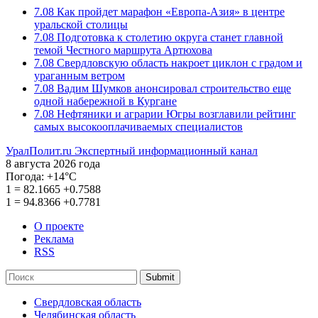
7.08
Как пройдет марафон «Европа-Азия» в центре
уральской столицы
7.08
Подготовка к столетию округа станет главной
темой Честного маршрута Артюхова
7.08
Свердловскую область накроет циклон с градом и
ураганным ветром
7.08
Вадим Шумков анонсировал строительство еще
одной набережной в Кургане
7.08
Нефтяники и аграрии Югры возглавили рейтинг
самых высокооплачиваемых специалистов
УралПолит.ru
Экспертный информационный канал
8 августа 2026 года
Погода:
+14°С
1
=
82.1665
+0.7588
1
=
94.8366
+0.7781
О проекте
Реклама
RSS
Submit
Свердловская область
Челябинская область