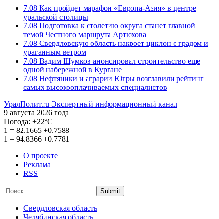
7.08
Как пройдет марафон «Европа-Азия» в центре
уральской столицы
7.08
Подготовка к столетию округа станет главной
темой Честного маршрута Артюхова
7.08
Свердловскую область накроет циклон с градом и
ураганным ветром
7.08
Вадим Шумков анонсировал строительство еще
одной набережной в Кургане
7.08
Нефтяники и аграрии Югры возглавили рейтинг
самых высокооплачиваемых специалистов
УралПолит.ru
Экспертный информационный канал
9 августа 2026 года
Погода:
+22°С
1
=
82.1665
+0.7588
1
=
94.8366
+0.7781
О проекте
Реклама
RSS
Submit
Свердловская область
Челябинская область