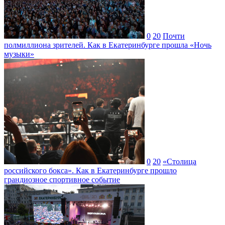
0
20
Почти
полмиллиона зрителей. Как в Екатеринбурге прошла «Ночь
музыки»
0
20
«Столица
российского бокса». Как в Екатеринбурге прошло
грандиозное спортивное событие