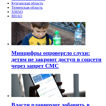
Курганская область
Тюменская область
ХМАО
ЯНАО
Минцифры опровергло слухи:
детям не закроют доступ в соцсети
через запрет СМС
Власти планируют добавить в