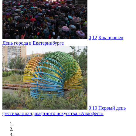
0
12
Как прошел
День города в Екатеринбурге
0
10
Первый день
фестиваля ландшафтного искусства «Атмофест»