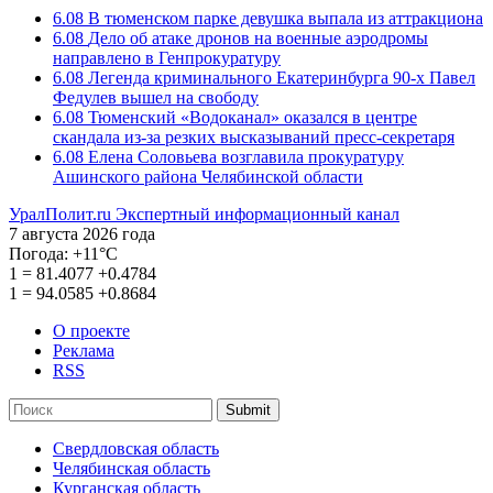
6.08
В тюменском парке девушка выпала из аттракциона
6.08
Дело об атаке дронов на военные аэродромы
направлено в Генпрокуратуру
6.08
Легенда криминального Екатеринбурга 90-х Павел
Федулев вышел на свободу
6.08
Тюменский «Водоканал» оказался в центре
скандала из-за резких высказываний пресс-секретаря
6.08
Елена Соловьева возглавила прокуратуру
Ашинского района Челябинской области
УралПолит.ru
Экспертный информационный канал
7 августа 2026 года
Погода:
+11°С
1
=
81.4077
+0.4784
1
=
94.0585
+0.8684
О проекте
Реклама
RSS
Submit
Свердловская область
Челябинская область
Курганская область