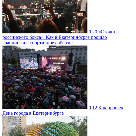
0
20
«Столица
российского бокса». Как в Екатеринбурге прошло
грандиозное спортивное событие
0
12
Как прошел
День города в Екатеринбурге