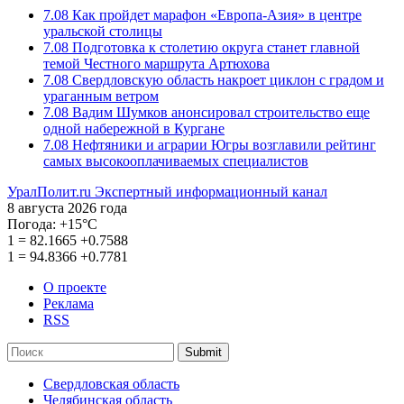
7.08
Как пройдет марафон «Европа-Азия» в центре
уральской столицы
7.08
Подготовка к столетию округа станет главной
темой Честного маршрута Артюхова
7.08
Свердловскую область накроет циклон с градом и
ураганным ветром
7.08
Вадим Шумков анонсировал строительство еще
одной набережной в Кургане
7.08
Нефтяники и аграрии Югры возглавили рейтинг
самых высокооплачиваемых специалистов
УралПолит.ru
Экспертный информационный канал
8 августа 2026 года
Погода:
+15°С
1
=
82.1665
+0.7588
1
=
94.8366
+0.7781
О проекте
Реклама
RSS
Submit
Свердловская область
Челябинская область