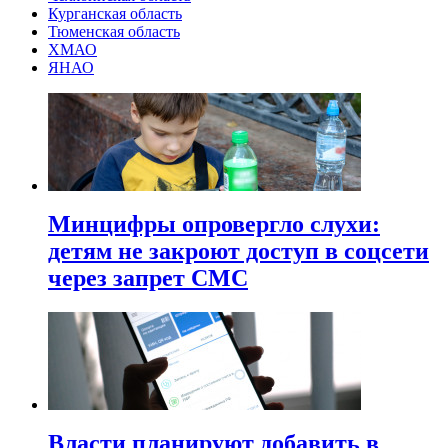
Курганская область
Тюменская область
ХМАО
ЯНАО
Минцифры опровергло слухи:
детям не закроют доступ в соцсети
через запрет СМС
Власти планируют добавить в