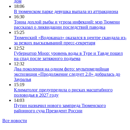
дом
18:06
В тюменском парке девушка выпала из аттракциона
16:30
Тонна дохлой рыбы и угроза инфекций: мэр Тюмени
рассказал о ликвидации последствий паводка
15:25
Тюменский «Водоканал» оказался в центре скандала из-
за резких высказываний пресс-секретаря
12:52
Губернатор Моор: уровень воды в Туре и Тавде пошел
на спад после затяжного подъема
12:32
Два поколения на одном фото: мультимедийная
экспозиция «Продолжение следует 2.0» добралась до
Зауралья
15:19
Климатолог предупредила о рисках масштабного
половодья в 2027 году
14:03
Путин назначил нового зампреда Тюменского
районного суда Президент России
Все новости