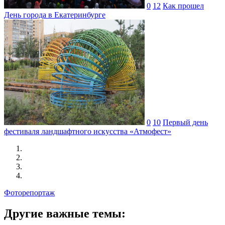
0
12
Как прошел
День города в Екатеринбурге
0
10
Первый день
фестиваля ландшафтного искусства «Атмофест»
Фоторепортаж
Другие важные темы: