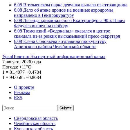
6.08
В тюменском парке девушка выпала из аттракциона
6.08
Дело об атаке дронов на военные аэродромы
направлено в Генпрокуратуру
6.08
Легенда криминального Екатеринбурга 90-х Павел
Федулев вышел на свободу
6.08
Тюменский «Водоканал» оказался в центре
скандала из-за резких высказываний пресс-секретаря
6.08
Елена Соловьева возглавила прокуратуру
Ашинского района Челябинской области
УралПолит.ru
Экспертный информационный канал
7 августа 2026 года
Погода:
+11°С
1
=
81.4077
+0.4784
1
=
94.0585
+0.8684
О проекте
Реклама
RSS
Submit
Свердловская область
Челябинская область
Курганская область