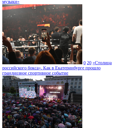
музыки»
0
20
«Столица
российского бокса». Как в Екатеринбурге прошло
грандиозное спортивное событие