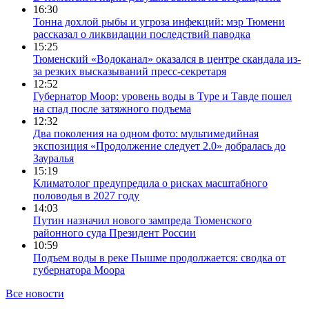
16:30
Тонна дохлой рыбы и угроза инфекций: мэр Тюмени
рассказал о ликвидации последствий паводка
15:25
Тюменский «Водоканал» оказался в центре скандала из-
за резких высказываний пресс-секретаря
12:52
Губернатор Моор: уровень воды в Туре и Тавде пошел
на спад после затяжного подъема
12:32
Два поколения на одном фото: мультимедийная
экспозиция «Продолжение следует 2.0» добралась до
Зауралья
15:19
Климатолог предупредила о рисках масштабного
половодья в 2027 году
14:03
Путин назначил нового зампреда Тюменского
районного суда Президент России
10:59
Подъем воды в реке Пышме продолжается: сводка от
губернатора Моора
Все новости