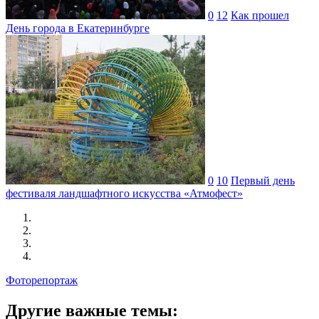
0
12
Как прошел
День города в Екатеринбурге
0
10
Первый день
фестиваля ландшафтного искусства «Атмофест»
Фоторепортаж
Другие важные темы: