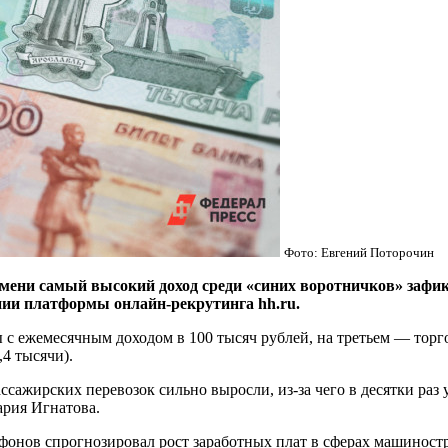
Фото: Евгений Поторочин
самый высокий доход среди «синих воротничков» зафиксиро
нии платформы онлайн-рекрутинга hh.ru.
с ежемесячным доходом в 100 тысяч рублей, на третьем — торго
,4 тысячи).
ссажирских перевозок сильно выросли, из-за чего в десятки раз
ария Игнатова.
фонов спрогнозировал рост заработных плат в сферах машиност