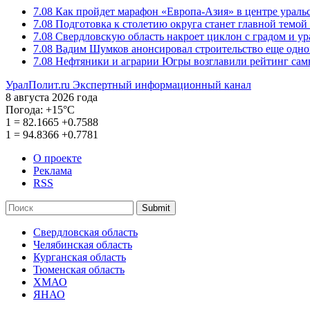
7.08
Как пройдет марафон «Европа-Азия» в центре ураль
7.08
Подготовка к столетию округа станет главной темо
7.08
Свердловскую область накроет циклон с градом и у
7.08
Вадим Шумков анонсировал строительство еще одно
7.08
Нефтяники и аграрии Югры возглавили рейтинг са
УралПолит.ru
Экспертный информационный канал
8 августа 2026 года
Погода:
+15°С
1
=
82.1665
+0.7588
1
=
94.8366
+0.7781
О проекте
Реклама
RSS
Submit
Свердловская область
Челябинская область
Курганская область
Тюменская область
ХМАО
ЯНАО