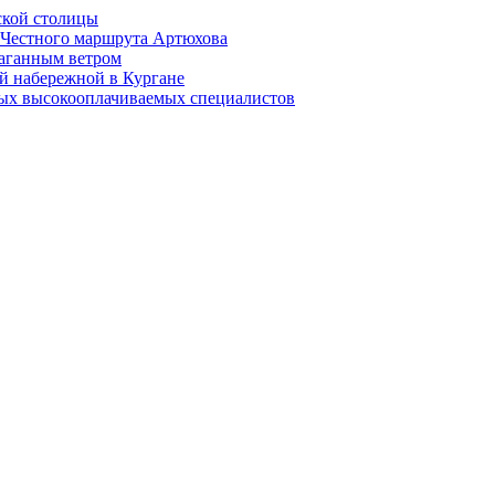
ской столицы
й Честного маршрута Артюхова
раганным ветром
й набережной в Кургане
мых высокооплачиваемых специалистов