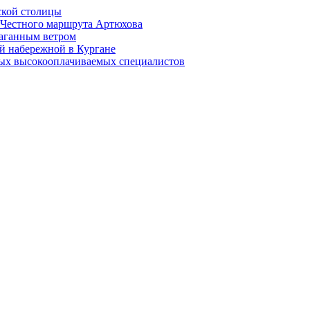
ской столицы
й Честного маршрута Артюхова
раганным ветром
й набережной в Кургане
мых высокооплачиваемых специалистов