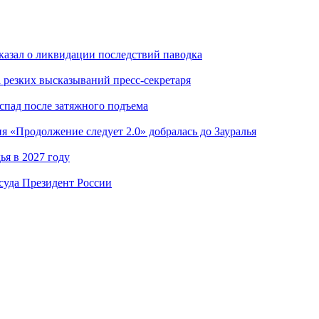
казал о ликвидации последствий паводка
а резких высказываний пресс-секретаря
 спад после затяжного подъема
я «Продолжение следует 2.0» добралась до Зауралья
я в 2027 году
суда Президент России