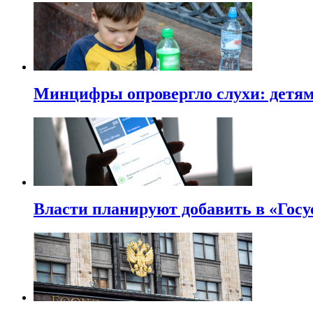
Минцифры опровергло слухи: детям 
Власти планируют добавить в «Госу