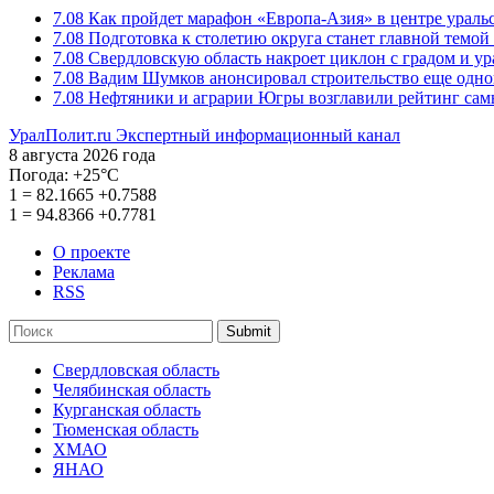
7.08
Как пройдет марафон «Европа-Азия» в центре ураль
7.08
Подготовка к столетию округа станет главной темо
7.08
Свердловскую область накроет циклон с градом и у
7.08
Вадим Шумков анонсировал строительство еще одно
7.08
Нефтяники и аграрии Югры возглавили рейтинг са
УралПолит.ru
Экспертный информационный канал
8 августа 2026 года
Погода:
+25°С
1
=
82.1665
+0.7588
1
=
94.8366
+0.7781
О проекте
Реклама
RSS
Submit
Свердловская область
Челябинская область
Курганская область
Тюменская область
ХМАО
ЯНАО