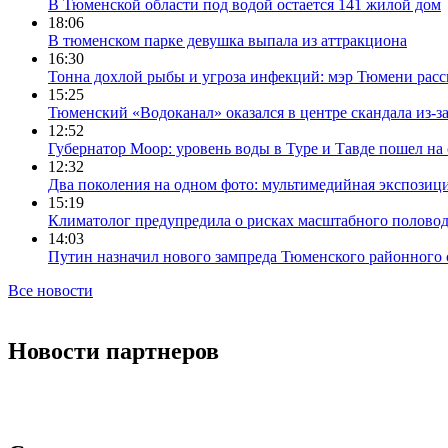
В Тюменской области под водой остается 141 жилой дом
18:06
В тюменском парке девушка выпала из аттракциона
16:30
Тонна дохлой рыбы и угроза инфекций: мэр Тюмени расс
15:25
Тюменский «Водоканал» оказался в центре скандала из-з
12:52
Губернатор Моор: уровень воды в Туре и Тавде пошел на
12:32
Два поколения на одном фото: мультимедийная экспозици
15:19
Климатолог предупредила о рисках масштабного половодь
14:03
Путин назначил нового зампреда Тюменского районного 
Все новости
Новости партнеров