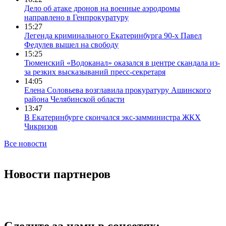
Дело об атаке дронов на военные аэродромы
направлено в Генпрокуратуру
15:27
Легенда криминального Екатеринбурга 90-х Павел
Федулев вышел на свободу
15:25
Тюменский «Водоканал» оказался в центре скандала из-
за резких высказываний пресс-секретаря
14:05
Елена Соловьева возглавила прокуратуру Ашинского
района Челябинской области
13:47
В Екатеринбурге скончался экс-замминистра ЖКХ
Чикризов
Все новости
Новости партнеров
Следите за нами в соцсетях: