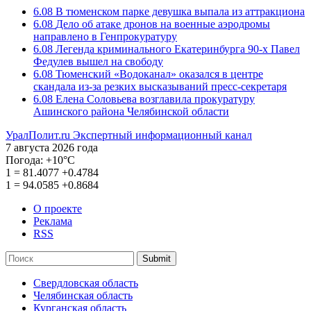
6.08
В тюменском парке девушка выпала из аттракциона
6.08
Дело об атаке дронов на военные аэродромы
направлено в Генпрокуратуру
6.08
Легенда криминального Екатеринбурга 90-х Павел
Федулев вышел на свободу
6.08
Тюменский «Водоканал» оказался в центре
скандала из-за резких высказываний пресс-секретаря
6.08
Елена Соловьева возглавила прокуратуру
Ашинского района Челябинской области
УралПолит.ru
Экспертный информационный канал
7 августа 2026 года
Погода:
+10°С
1
=
81.4077
+0.4784
1
=
94.0585
+0.8684
О проекте
Реклама
RSS
Submit
Свердловская область
Челябинская область
Курганская область