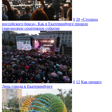
0
20
«Столица
российского бокса». Как в Екатеринбурге прошло
грандиозное спортивное событие
0
12
Как прошел
День города в Екатеринбурге