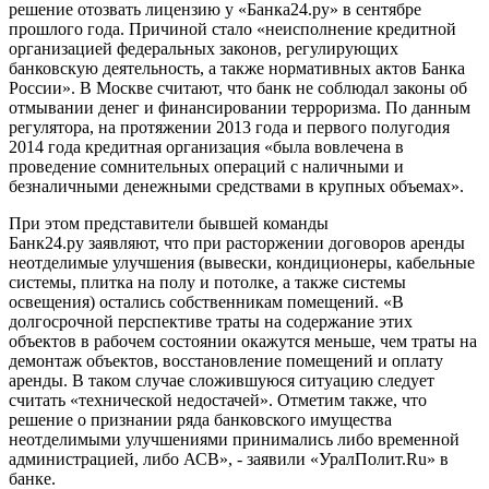
решение отозвать лицензию у «Банка24.ру» в сентябре
прошлого года. Причиной стало «неисполнение кредитной
организацией федеральных законов, регулирующих
банковскую деятельность, а также нормативных актов Банка
России». В Москве считают, что банк не соблюдал законы об
отмывании денег и финансировании терроризма. По данным
регулятора, на протяжении 2013 года и первого полугодия
2014 года кредитная организация «была вовлечена в
проведение сомнительных операций с наличными и
безналичными денежными средствами в крупных объемах».
При этом представители бывшей команды
Банк24.ру заявляют, что при расторжении договоров аренды
неотделимые улучшения (вывески, кондиционеры, кабельные
системы, плитка на полу и потолке, а также системы
освещения) остались собственникам помещений. «В
долгосрочной перспективе траты на содержание этих
объектов в рабочем состоянии окажутся меньше, чем траты на
демонтаж объектов, восстановление помещений и оплату
аренды. В таком случае сложившуюся ситуацию следует
считать «технической недостачей». Отметим также, что
решение о признании ряда банковского имущества
неотделимыми улучшениями принимались либо временной
администрацией, либо АСВ», - заявили «УралПолит.Ru» в
банке.