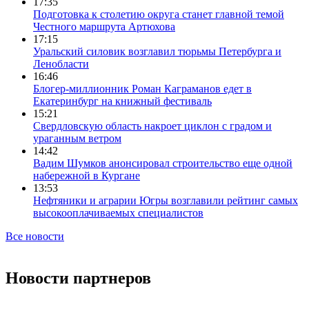
17:35
Подготовка к столетию округа станет главной темой
Честного маршрута Артюхова
17:15
Уральский силовик возглавил тюрьмы Петербурга и
Ленобласти
16:46
Блогер-миллионник Роман Каграманов едет в
Екатеринбург на книжный фестиваль
15:21
Свердловскую область накроет циклон с градом и
ураганным ветром
14:42
Вадим Шумков анонсировал строительство еще одной
набережной в Кургане
13:53
Нефтяники и аграрии Югры возглавили рейтинг самых
высокооплачиваемых специалистов
Все новости
Новости партнеров