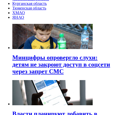
Курганская область
Тюменская область
ХМАО
ЯНАО
Минцифры опровергло слухи:
детям не закроют доступ в соцсети
через запрет СМС
Власти планируют добавить в