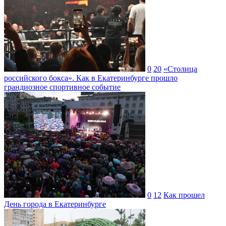
0
20
«Столица
российского бокса». Как в Екатеринбурге прошло
грандиозное спортивное событие
0
12
Как прошел
День города в Екатеринбурге