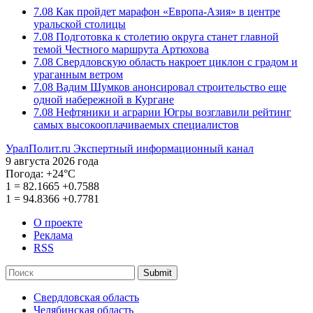
7.08
Как пройдет марафон «Европа-Азия» в центре
уральской столицы
7.08
Подготовка к столетию округа станет главной
темой Честного маршрута Артюхова
7.08
Свердловскую область накроет циклон с градом и
ураганным ветром
7.08
Вадим Шумков анонсировал строительство еще
одной набережной в Кургане
7.08
Нефтяники и аграрии Югры возглавили рейтинг
самых высокооплачиваемых специалистов
УралПолит.ru
Экспертный информационный канал
9 августа 2026 года
Погода:
+24°С
1
=
82.1665
+0.7588
1
=
94.8366
+0.7781
О проекте
Реклама
RSS
Submit
Свердловская область
Челябинская область