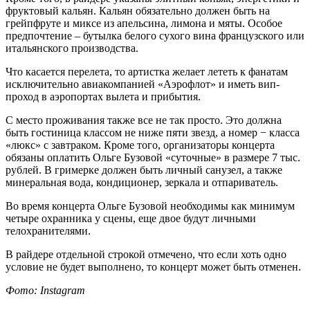
фруктовый кальян. Кальян обязательно должен быть на
грейпфруте и миксе из апельсина, лимона и мяты. Особое
предпочтение – бутылка белого сухого вина французского или
итальянского производства.
Что касается перелета, то артистка желает лететь к фанатам
исключительно авиакомпанией «Аэрофлот» и иметь вип-
проход в аэропортах вылета и прибытия.
С место проживания также все не так просто. Это должна
быть гостиница классом не ниже пяти звезд, а номер − класса
«люкс» с завтраком. Кроме того, организаторы концерта
обязаны оплатить Ольге Бузовой «суточные» в размере 7 тыс.
рублей. В гримерке должен быть личный санузел, а также
минеральная вода, кондиционер, зеркала и отпариватель.
Во время концерта Ольге Бузовой необходимы как минимум
четыре охранника у сцены, еще двое будут личными
телохранителями.
В райдере отдельной строкой отмечено, что если хоть одно
условие не будет выполнено, то концерт может быть отменен.
Фото: Instagram