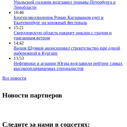
Уральский силовик возглавил тюрьмы Петербурга и
Ленобласти
16:46
Блогер-миллионник Роман Каграманов едет в
Екатеринбург на книжный фестиваль
15:21
Свердловскую область накроет циклон с градом и
ураганным ветром
14:42
Вадим Шумков анонсировал строительство еще одной
набережной в Кургане
13:53
Нефтяники и аграрии Югры возглавили рейтинг самых
высокооплачиваемых специалистов
Все новости
Новости партнеров
Следите за нами в соцсетях: