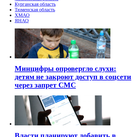
Курганская область
Тюменская область
ХМАО
ЯНАО
Минцифры опровергло слухи:
детям не закроют доступ в соцсети
через запрет СМС
Власти планируют добавить в