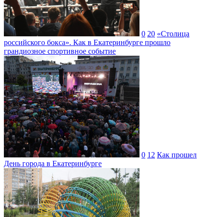
0
20
«Столица
российского бокса». Как в Екатеринбурге прошло
грандиозное спортивное событие
0
12
Как прошел
День города в Екатеринбурге