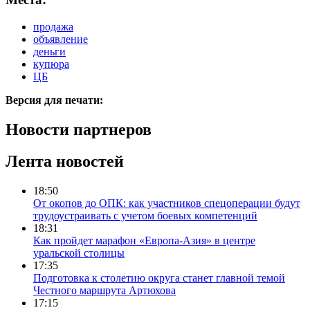
продажа
объявление
деньги
купюра
ЦБ
Версия для печати:
Новости партнеров
Лента новостей
18:50
От окопов до ОПК: как участников спецоперации будут
трудоустраивать с учетом боевых компетенций
18:31
Как пройдет марафон «Европа-Азия» в центре
уральской столицы
17:35
Подготовка к столетию округа станет главной темой
Честного маршрута Артюхова
17:15