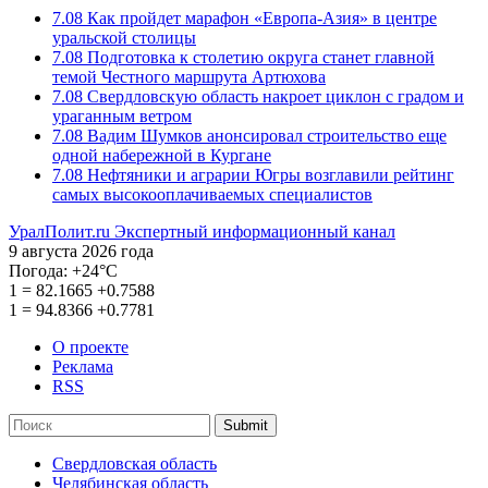
7.08
Как пройдет марафон «Европа-Азия» в центре
уральской столицы
7.08
Подготовка к столетию округа станет главной
темой Честного маршрута Артюхова
7.08
Свердловскую область накроет циклон с градом и
ураганным ветром
7.08
Вадим Шумков анонсировал строительство еще
одной набережной в Кургане
7.08
Нефтяники и аграрии Югры возглавили рейтинг
самых высокооплачиваемых специалистов
УралПолит.ru
Экспертный информационный канал
9 августа 2026 года
Погода:
+24°С
1
=
82.1665
+0.7588
1
=
94.8366
+0.7781
О проекте
Реклама
RSS
Submit
Свердловская область
Челябинская область