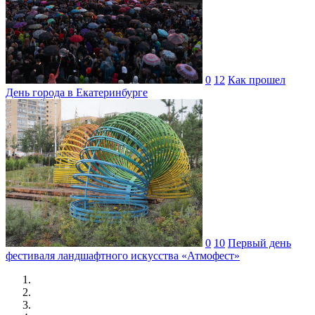
0
12
Как прошел
День города в Екатеринбурге
0
10
Первый день
фестиваля ландшафтного искусства «Атмофест»