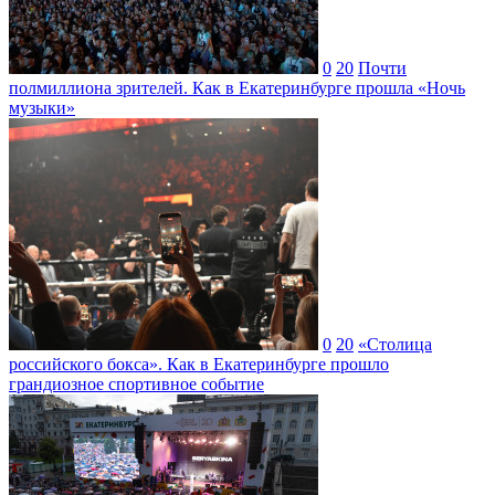
0
20
Почти
полмиллиона зрителей. Как в Екатеринбурге прошла «Ночь
музыки»
0
20
«Столица
российского бокса». Как в Екатеринбурге прошло
грандиозное спортивное событие