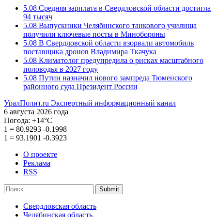
5.08
Средняя зарплата в Свердловской области достигла
94 тысяч
5.08
Выпускники Челябинского танкового училища
получили ключевые посты в Минобороны
5.08
В Свердловской области взорвали автомобиль
поставщика дронов Владимира Ткачука
5.08
Климатолог предупредила о рисках масштабного
половодья в 2027 году
5.08
Путин назначил нового зампреда Тюменского
районного суда Президент России
УралПолит.ru
Экспертный информационный канал
6 августа 2026 года
Погода:
+14°С
1
=
80.9293
-0.1998
1
=
93.1901
-0.3923
О проекте
Реклама
RSS
Submit
Свердловская область
Челябинская область