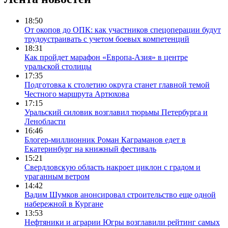
18:50
От окопов до ОПК: как участников спецоперации будут
трудоустраивать с учетом боевых компетенций
18:31
Как пройдет марафон «Европа-Азия» в центре
уральской столицы
17:35
Подготовка к столетию округа станет главной темой
Честного маршрута Артюхова
17:15
Уральский силовик возглавил тюрьмы Петербурга и
Ленобласти
16:46
Блогер-миллионник Роман Каграманов едет в
Екатеринбург на книжный фестиваль
15:21
Свердловскую область накроет циклон с градом и
ураганным ветром
14:42
Вадим Шумков анонсировал строительство еще одной
набережной в Кургане
13:53
Нефтяники и аграрии Югры возглавили рейтинг самых