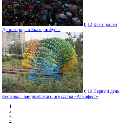
0
12
Как прошел
День города в Екатеринбурге
0
10
Первый день
фестиваля ландшафтного искусства «Атмофест»