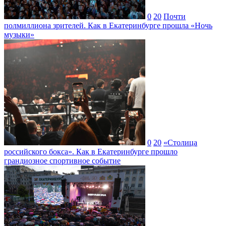
0
20
Почти
полмиллиона зрителей. Как в Екатеринбурге прошла «Ночь
музыки»
0
20
«Столица
российского бокса». Как в Екатеринбурге прошло
грандиозное спортивное событие