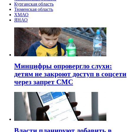
Курганская область
Тюменская область
ХМАО
ЯНАО
Минцифры опровергло слухи:
детям не закроют доступ в соцсети
через запрет СМС
Власти планируют добавить в