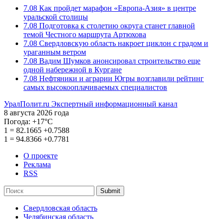
7.08
Как пройдет марафон «Европа-Азия» в центре
уральской столицы
7.08
Подготовка к столетию округа станет главной
темой Честного маршрута Артюхова
7.08
Свердловскую область накроет циклон с градом и
ураганным ветром
7.08
Вадим Шумков анонсировал строительство еще
одной набережной в Кургане
7.08
Нефтяники и аграрии Югры возглавили рейтинг
самых высокооплачиваемых специалистов
УралПолит.ru
Экспертный информационный канал
8 августа 2026 года
Погода:
+17°С
1
=
82.1665
+0.7588
1
=
94.8366
+0.7781
О проекте
Реклама
RSS
Submit
Свердловская область
Челябинская область