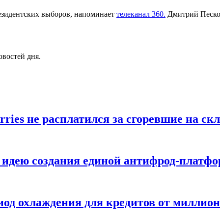
езидентских выборов, напоминает
телеканал 360.
Дмитрий Песков
овостей дня.
ries не расплатился за сгоревшие на ск
 идею создания единой антифрод-платф
од охлаждения для кредитов от миллион