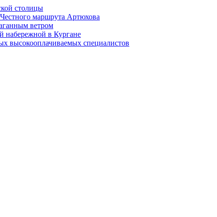
ской столицы
й Честного маршрута Артюхова
раганным ветром
й набережной в Кургане
мых высокооплачиваемых специалистов