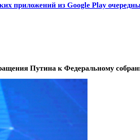
ских приложений из Google Play очеред
бращения Путина к Федеральному собра