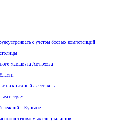
рудоустраивать с учетом боевых компетенций
 столицы
стного маршрута Артюхова
бласти
ург на книжный фестиваль
нным ветром
бережной в Кургане
ысокооплачиваемых специалистов