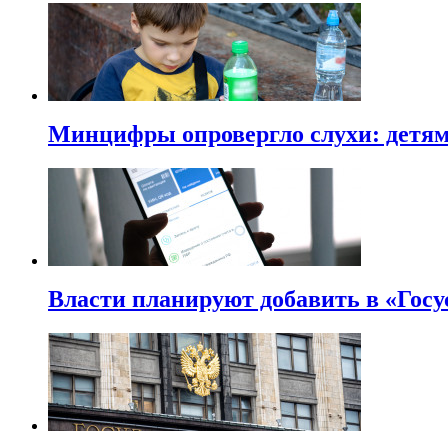
Минцифры опровергло слухи: детям 
Власти планируют добавить в «Госу