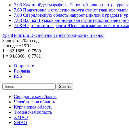
7.08
Как пройдет марафон «Европа-Азия» в центре ураль
7.08
Подготовка к столетию округа станет главной темо
7.08
Свердловскую область накроет циклон с градом и у
7.08
Вадим Шумков анонсировал строительство еще одно
7.08
Нефтяники и аграрии Югры возглавили рейтинг са
УралПолит.ru
Экспертный информационный канал
8 августа 2026 года
Погода:
+19°С
1
=
82.1665
+0.7588
1
=
94.8366
+0.7781
О проекте
Реклама
RSS
Submit
Свердловская область
Челябинская область
Курганская область
Тюменская область
ХМАО
ЯНАО