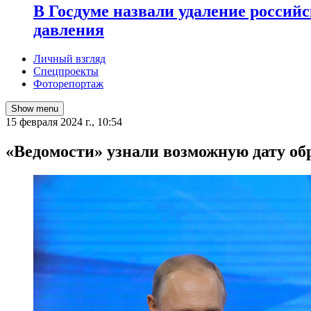
В Госдуме назвали удаление россий
давления
Личный взгляд
Спецпроекты
Фоторепортаж
Show menu
15 февраля 2024 г., 10:54
«Ведомости» узнали возможную дату о