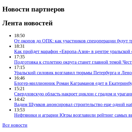
Новости партнеров
Лента новостей
18:50
От окопов до ОПК: как участников спецоперации будут т
18:31
Как пройдет марафон «Европа-Азия» в центре уральской
17:35
Подготовка к столетию округа станет главной темой Че
17:15
Уральский силовик возглавил тюрьмы Петербурга и Лено
16:46
Блогер-миллионник Роман Каграманов едет в Екатеринб
15:21
Свердловскую область накроет циклон с градом и урага
14:42
Вадим Шумков анонсировал строительство еще одной на
13:53
Нефтяники и аграрии Югры возглавили рейтинг самых в
Все новости