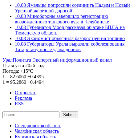
10.08
Ямальцы попросили соединить Надым и Новый
Уренгой железной дорогой
10.08
Минобороны завершило регистрацию
возрожденного танкового вуза в Челябинске
10.08
Губернатор Моор рассказал об атаке БПЛА на
Тюменскую область
10.08
Экономист объяснила разброс цен на топливо
10.08
Губернаторы Урала выразили соболезнования
Татарстану после удара дронов
УралПолит.ru
Экспертный информационный канал
11 августа 2026 года
Погода:
+15°С
1
=
82.6060
+0.4395
1
=
95.2860
+0.4494
О проекте
Реклама
RSS
Submit
Свердловская область
Челябинская область
Курганская область