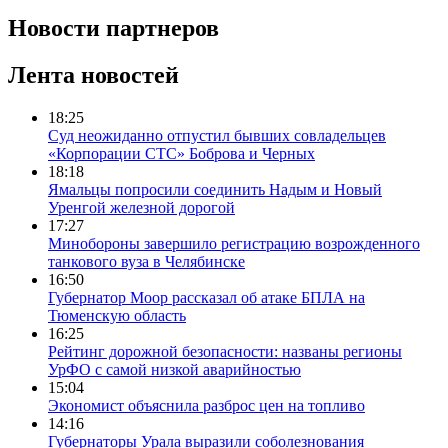
Новости партнеров
Лента новостей
18:25
Суд неожиданно отпустил бывших совладельцев
«Корпорации СТС» Боброва и Черных
18:18
Ямальцы попросили соединить Надым и Новый
Уренгой железной дорогой
17:27
Минобороны завершило регистрацию возрожденного
танкового вуза в Челябинске
16:50
Губернатор Моор рассказал об атаке БПЛА на
Тюменскую область
16:25
Рейтинг дорожной безопасности: названы регионы
УрФО с самой низкой аварийностью
15:04
Экономист объяснила разброс цен на топливо
14:16
Губернаторы Урала выразили соболезнования