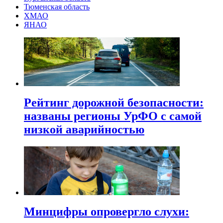
Тюменская область
ХМАО
ЯНАО
Рейтинг дорожной безопасности:
названы регионы УрФО с самой
низкой аварийностью
Минцифры опровергло слухи: