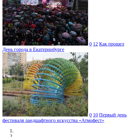
0
12
Как прошел
День города в Екатеринбурге
0
10
Первый день
фестиваля ландшафтного искусства «Атмофест»