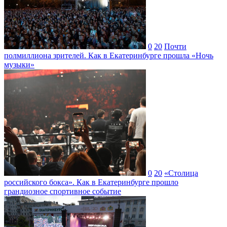
0
20
Почти
полмиллиона зрителей. Как в Екатеринбурге прошла «Ночь
музыки»
0
20
«Столица
российского бокса». Как в Екатеринбурге прошло
грандиозное спортивное событие