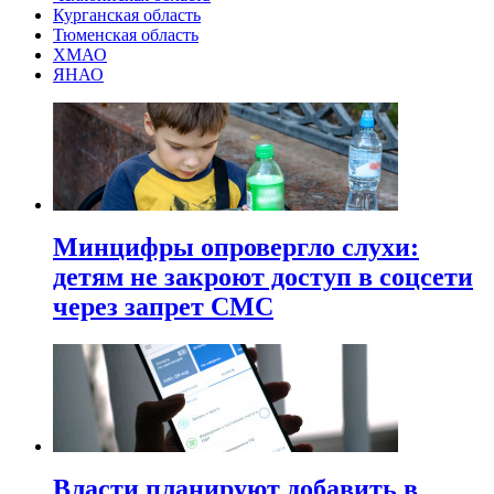
Курганская область
Тюменская область
ХМАО
ЯНАО
Минцифры опровергло слухи:
детям не закроют доступ в соцсети
через запрет СМС
Власти планируют добавить в