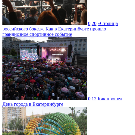
0
20
«Столица
российского бокса». Как в Екатеринбурге прошло
грандиозное спортивное событие
0
12
Как прошел
День города в Екатеринбурге