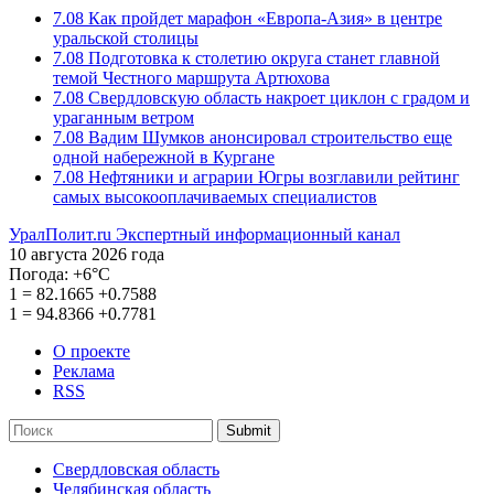
7.08
Как пройдет марафон «Европа-Азия» в центре
уральской столицы
7.08
Подготовка к столетию округа станет главной
темой Честного маршрута Артюхова
7.08
Свердловскую область накроет циклон с градом и
ураганным ветром
7.08
Вадим Шумков анонсировал строительство еще
одной набережной в Кургане
7.08
Нефтяники и аграрии Югры возглавили рейтинг
самых высокооплачиваемых специалистов
УралПолит.ru
Экспертный информационный канал
10 августа 2026 года
Погода:
+6°С
1
=
82.1665
+0.7588
1
=
94.8366
+0.7781
О проекте
Реклама
RSS
Submit
Свердловская область
Челябинская область