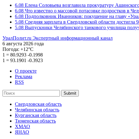
6.08
Елена Соловьева возглавила прокуратуру Ашинского
6.08
Что известно о массовой потасовке подростков в Че
6.08
Подполковник Иванников: покушение на главу «Ура
5.08
Средняя зарплата в Свердловской области достигла 9
5.08
Выпускники Челябинского танкового училища полу
УралПолит.ru
Экспертный информационный канал
6 августа 2026 года
Погода:
+12°С
1
=
80.9293
-0.1998
1
=
93.1901
-0.3923
О проекте
Реклама
RSS
Submit
Свердловская область
Челябинская область
Курганская область
Тюменская область
ХМАО
ЯНАО