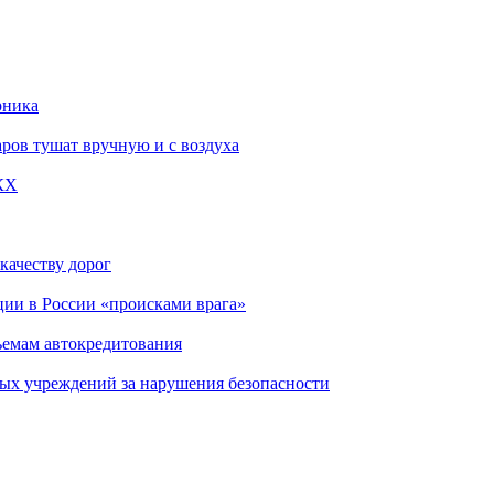
рника
ров тушат вручную и с воздуха
КХ
качеству дорог
ции в России «происками врага»
ъемам автокредитования
ых учреждений за нарушения безопасности