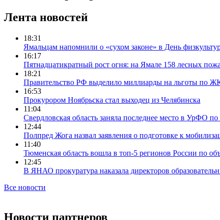
Лента новостей
18:31
Ямальцам напомнили о «сухом законе» в День физкульту
16:17
Пятнадцатикратный рост огня: на Ямале 158 лесных пожа
18:21
Правительство РФ выделило миллиарды на льготы по Ж
16:53
Прокурором Ноябрьска стал выходец из Челябинска
11:04
Свердловская область заняла последнее место в УрФО по 
12:44
Полпред Жога назвал заявления о подготовке к мобилиза
11:40
Тюменская область вошла в топ-5 регионов России по об
12:45
В ЯНАО прокуратура наказала директоров образовательн
Все новости
Новости партнеров