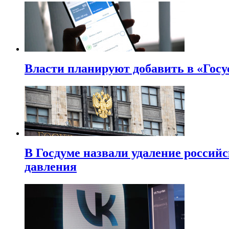
Власти планируют добавить в «Госу
В Госдуме назвали удаление россий
давления