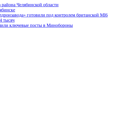
 района Челябинской области
лябинске
лдронзавода» готовили под контролем британской MI6
4 тысяч
чили ключевые посты в Минобороны