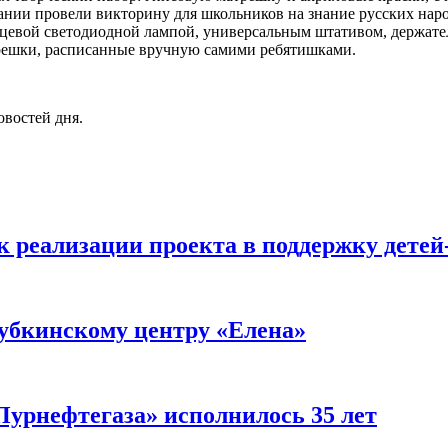
пании провели викторину для школьников на знание русских на
льцевой светодиодной лампой, универсальным штативом, держате
трешки, расписанные вручную самими ребятишками.
овостей дня.
 реализации проекта в поддержку детей
убкинскому центру «Елена»
урнефтегаза» исполнилось 35 лет