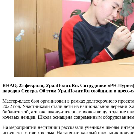
​ЯНАО, 25 февраля, УралПолит.Ru. Сотрудники «РН-Пурнеф
народов Севера. Об этом УралПолит.Ru сообщили в пресс-с
Мастер-класс был организован в рамках долгосрочного проекта
2022 год. Участниками стали дети из национальной деревни Ха
библиотекой, а также школу-интернат, включающую здание шко
кочевых ненцев. Школа оснащена современным оборудованием и 
На мероприятии нефтяники рассказали ученикам школы-интерн
игрушек в стиле хохлома. На занятии каждый школьник получ