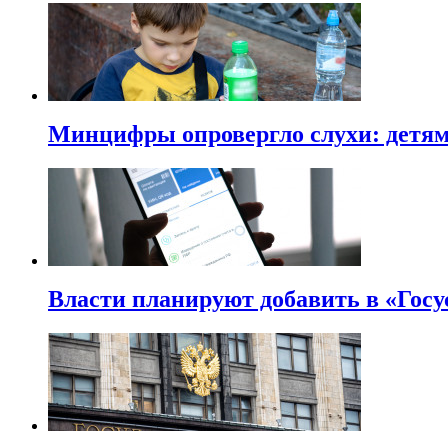
Минцифры опровергло слухи: детям 
Власти планируют добавить в «Госу