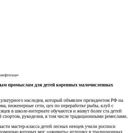
рнефтегаза»
дным промыслам для детей коренных малочисленных
культурного наследия, который объявлен президентом РФ на
ма, инженерные сети, цех по переработке рыбы, клуб с
цев в школе-интернате обучаются и живут более ста детей
й спортом, рукоделия, в том числе традиционными ремеслами.
асти мастер-класса детей лесных ненцев учили росписи
с помощью которых мог «оживить» игрушку в традиционных