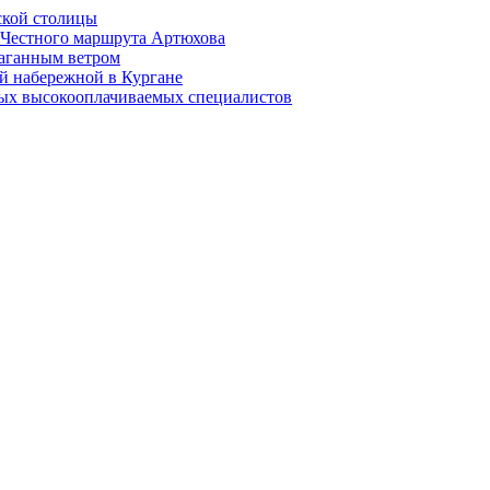
ской столицы
й Честного маршрута Артюхова
раганным ветром
й набережной в Кургане
мых высокооплачиваемых специалистов