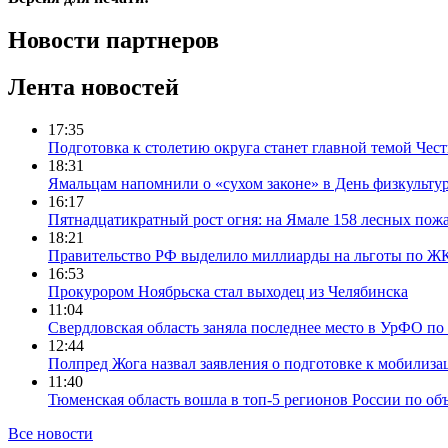
Новости партнеров
Лента новостей
17:35
Подготовка к столетию округа станет главной темой Че
18:31
Ямальцам напомнили о «сухом законе» в День физкульту
16:17
Пятнадцатикратный рост огня: на Ямале 158 лесных пожа
18:21
Правительство РФ выделило миллиарды на льготы по Ж
16:53
Прокурором Ноябрьска стал выходец из Челябинска
11:04
Свердловская область заняла последнее место в УрФО по 
12:44
Полпред Жога назвал заявления о подготовке к мобилиза
11:40
Тюменская область вошла в топ-5 регионов России по об
Все новости