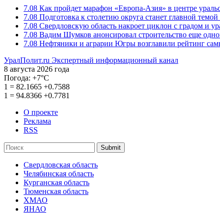
7.08
Как пройдет марафон «Европа-Азия» в центре ураль
7.08
Подготовка к столетию округа станет главной темо
7.08
Свердловскую область накроет циклон с градом и у
7.08
Вадим Шумков анонсировал строительство еще одно
7.08
Нефтяники и аграрии Югры возглавили рейтинг са
УралПолит.ru
Экспертный информационный канал
8 августа 2026 года
Погода:
+7°С
1
=
82.1665
+0.7588
1
=
94.8366
+0.7781
О проекте
Реклама
RSS
Submit
Свердловская область
Челябинская область
Курганская область
Тюменская область
ХМАО
ЯНАО