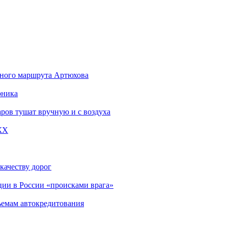
стного маршрута Артюхова
рника
ров тушат вручную и с воздуха
КХ
качеству дорог
ции в России «происками врага»
ъемам автокредитования