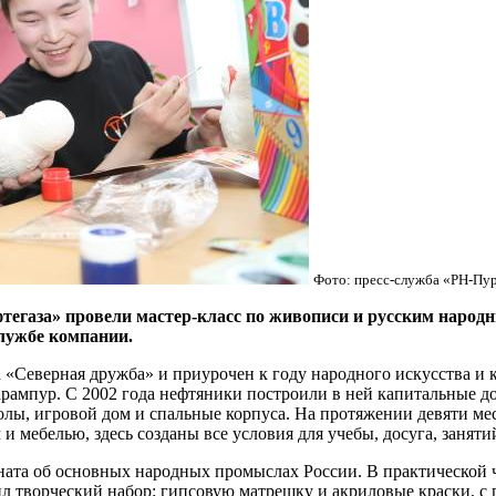
Фото: пресс-служба «РН-Пу
тегаза» провели мастер-класс по живописи и русским наро
лужбе компании.
 «Северная дружба» и приурочен к году народного искусства и 
рампур. С 2002 года нефтяники построили в ней капитальные до
лы, игровой дом и спальные корпуса. На протяжении девяти меся
мебелью, здесь созданы все условия для учебы, досуга, заняти
ата об основных народных промыслах России. В практической ч
ил творческий набор: гипсовую матрешку и акриловые краски, 