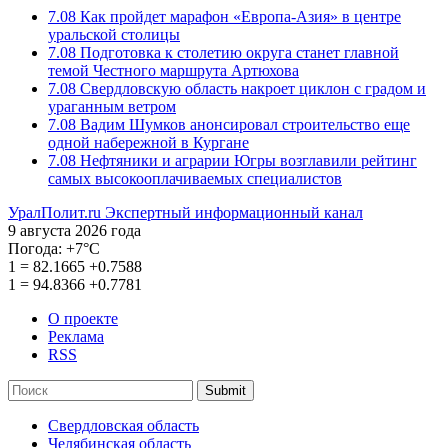
7.08
Как пройдет марафон «Европа-Азия» в центре
уральской столицы
7.08
Подготовка к столетию округа станет главной
темой Честного маршрута Артюхова
7.08
Свердловскую область накроет циклон с градом и
ураганным ветром
7.08
Вадим Шумков анонсировал строительство еще
одной набережной в Кургане
7.08
Нефтяники и аграрии Югры возглавили рейтинг
самых высокооплачиваемых специалистов
УралПолит.ru
Экспертный информационный канал
9 августа 2026 года
Погода:
+7°С
1
=
82.1665
+0.7588
1
=
94.8366
+0.7781
О проекте
Реклама
RSS
Submit
Свердловская область
Челябинская область