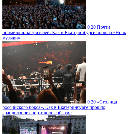
0
20
Почти
полмиллиона зрителей. Как в Екатеринбурге прошла «Ночь
музыки»
0
20
«Столица
российского бокса». Как в Екатеринбурге прошло
грандиозное спортивное событие