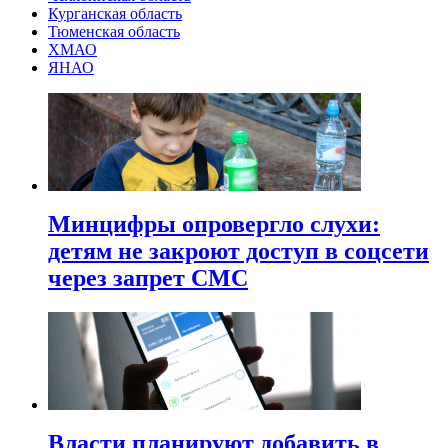
Курганская область
Тюменская область
ХМАО
ЯНАО
Минцифры опровергло слухи:
детям не закроют доступ в соцсети
через запрет СМС
Власти планируют добавить в