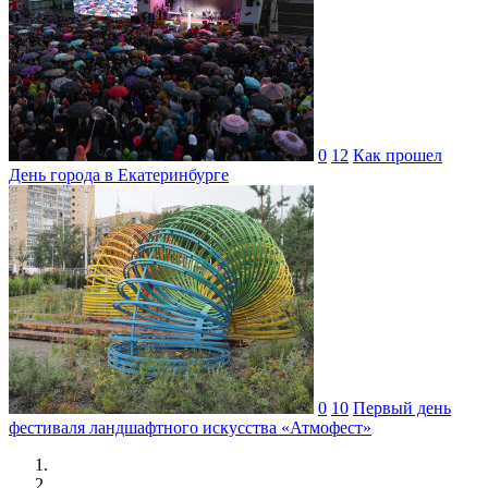
0
12
Как прошел
День города в Екатеринбурге
0
10
Первый день
фестиваля ландшафтного искусства «Атмофест»