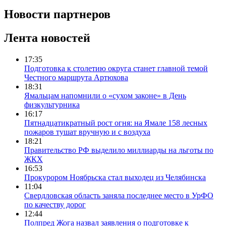
Новости партнеров
Лента новостей
17:35
Подготовка к столетию округа станет главной темой
Честного маршрута Артюхова
18:31
Ямальцам напомнили о «сухом законе» в День
физкультурника
16:17
Пятнадцатикратный рост огня: на Ямале 158 лесных
пожаров тушат вручную и с воздуха
18:21
Правительство РФ выделило миллиарды на льготы по
ЖКХ
16:53
Прокурором Ноябрьска стал выходец из Челябинска
11:04
Свердловская область заняла последнее место в УрФО
по качеству дорог
12:44
Полпред Жога назвал заявления о подготовке к