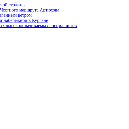
ской столицы
й Честного маршрута Артюхова
раганным ветром
й набережной в Кургане
мых высокооплачиваемых специалистов