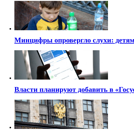
Минцифры опровергло слухи: детям 
Власти планируют добавить в «Госу