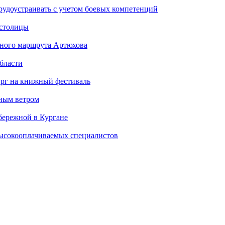
рудоустраивать с учетом боевых компетенций
 столицы
стного маршрута Артюхова
бласти
ург на книжный фестиваль
нным ветром
бережной в Кургане
ысокооплачиваемых специалистов