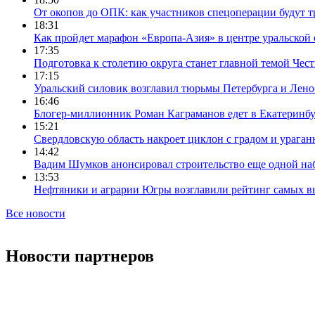
От окопов до ОПК: как участников спецоперации будут т
18:31
Как пройдет марафон «Европа-Азия» в центре уральской
17:35
Подготовка к столетию округа станет главной темой Че
17:15
Уральский силовик возглавил тюрьмы Петербурга и Лено
16:46
Блогер-миллионник Роман Каграманов едет в Екатеринб
15:21
Свердловскую область накроет циклон с градом и урага
14:42
Вадим Шумков анонсировал строительство еще одной на
13:53
Нефтяники и аграрии Югры возглавили рейтинг самых в
Все новости
Новости партнеров