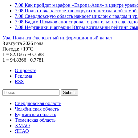
7.08
Как пройдет марафон «Европа-Азия» в центре ураль
7.08
Подготовка к столетию округа станет главной темо
7.08
Свердловскую область накроет циклон с градом и у
7.08
Вадим Шумков анонсировал строительство еще одно
7.08
Нефтяники и аграрии Югры возглавили рейтинг са
УралПолит.ru
Экспертный информационный канал
8 августа 2026 года
Погода:
+19°С
1
=
82.1665
+0.7588
1
=
94.8366
+0.7781
О проекте
Реклама
RSS
Submit
Свердловская область
Челябинская область
Курганская область
Тюменская область
ХМАО
ЯНАО