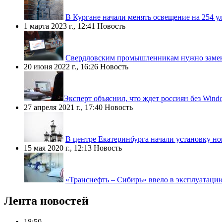
В Кургане начали менять освещение на 254 у
1 марта 2023 г., 12:41
Новость
Свердловским промышленникам нужно заме
20 июня 2022 г., 16:26
Новость
​Эксперт объяснил, что ждет россиян без Wind
27 апреля 2021 г., 17:40
Новость
В центре Екатеринбурга начали установку н
15 мая 2020 г., 12:13
Новость
«Транснефть – Сибирь» ввело в эксплуатаци
Лента новостей
18:50