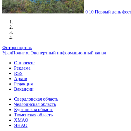
0
10
Первый день фес
Фоторепортаж
УралПолит.ru
Экспертный информационный канал
О проекте
Реклама
RSS
Архив
Редакция
Вакансии
Свердловская область
Челябинская область
Курганская область
Тюменская область
ХМАО
ЯНАО