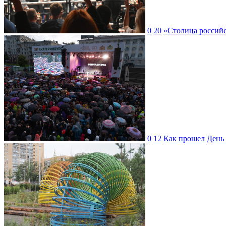
0
20
«Столица российс
0
12
Как прошел День 