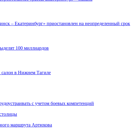
инск – Екатеринбург» приостановлен на неопределенный срок
выделят 100 миллиардов
 салон в Нижнем Тагиле
рудоустраивать с учетом боевых компетенций
 столицы
стного маршрута Артюхова