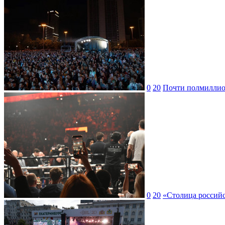
0
20
Почти полмиллион
0
20
«Столица российс