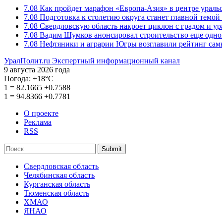
7.08
Как пройдет марафон «Европа-Азия» в центре ураль
7.08
Подготовка к столетию округа станет главной темо
7.08
Свердловскую область накроет циклон с градом и у
7.08
Вадим Шумков анонсировал строительство еще одно
7.08
Нефтяники и аграрии Югры возглавили рейтинг са
УралПолит.ru
Экспертный информационный канал
9 августа 2026 года
Погода:
+18°С
1
=
82.1665
+0.7588
1
=
94.8366
+0.7781
О проекте
Реклама
RSS
Submit
Свердловская область
Челябинская область
Курганская область
Тюменская область
ХМАО
ЯНАО