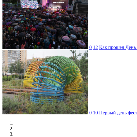
0
12
Как прошел День 
0
10
Первый день фес