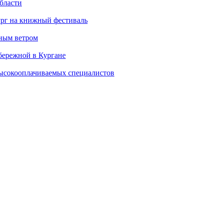
бласти
ург на книжный фестиваль
нным ветром
бережной в Кургане
ысокооплачиваемых специалистов