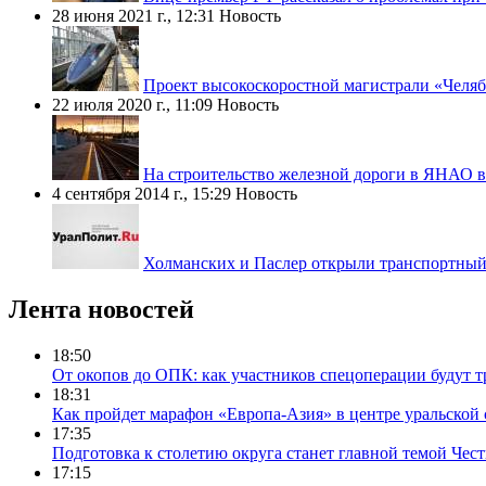
28 июня 2021 г., 12:31
Новость
Проект высокоскоростной магистрали «Челяб
22 июля 2020 г., 11:09
Новость
На строительство железной дороги в ЯНАО 
4 сентября 2014 г., 15:29
Новость
Холманских и Паслер открыли транспортный
Лента новостей
18:50
От окопов до ОПК: как участников спецоперации будут т
18:31
Как пройдет марафон «Европа-Азия» в центре уральской
17:35
Подготовка к столетию округа станет главной темой Че
17:15