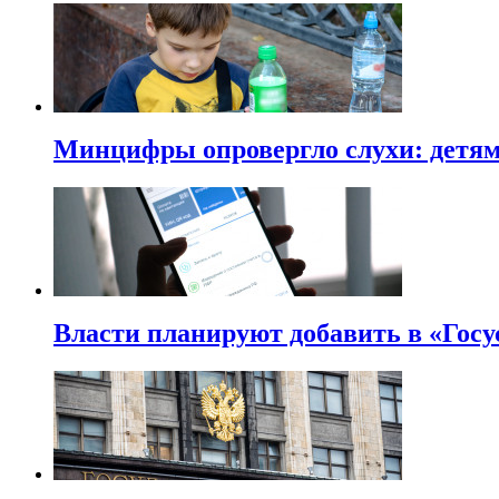
Минцифры опровергло слухи: детям 
Власти планируют добавить в «Госу