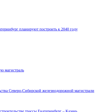
теринбург планируют построить к 2040 году
ую магистраль
ьства Северо-Сибирской железнодорожной магистрали
строительстве трассы Екатеринбург – Казань