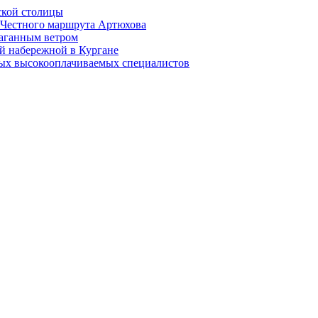
ской столицы
й Честного маршрута Артюхова
раганным ветром
й набережной в Кургане
мых высокооплачиваемых специалистов