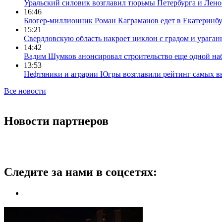
Уральский силовик возглавил тюрьмы Петербурга и Лено
16:46
Блогер-миллионник Роман Каграманов едет в Екатеринб
15:21
Свердловскую область накроет циклон с градом и урага
14:42
Вадим Шумков анонсировал строительство еще одной на
13:53
Нефтяники и аграрии Югры возглавили рейтинг самых в
Все новости
Новости партнеров
Следите за нами в соцсетях: