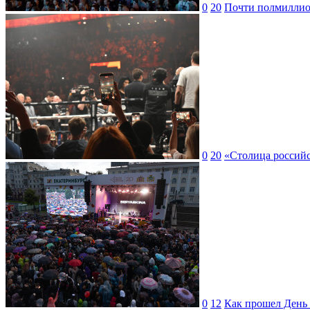
0
20
Почти полмиллион
0
20
«Столица российс
0
12
Как прошел День 