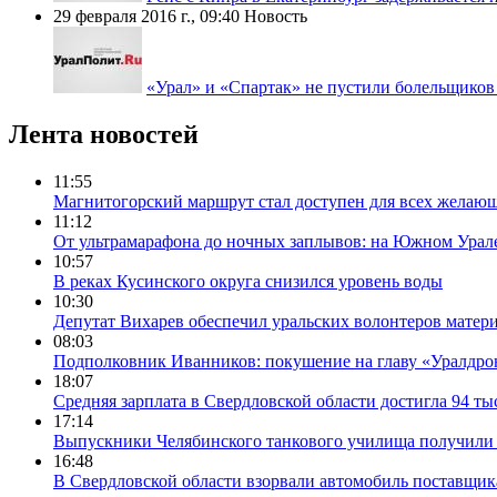
29 февраля 2016 г., 09:40
Новость
«Урал» и «Спартак» не пустили болельщиков
Лента новостей
11:55
Магнитогорский маршрут стал доступен для всех желаю
11:12
От ультрамарафона до ночных заплывов: на Южном Урал
10:57
В реках Кусинского округа снизился уровень воды
10:30
Депутат Вихарев обеспечил уральских волонтеров мате
08:03
Подполковник Иванников: покушение на главу «Уралдрон
18:07
Средняя зарплата в Свердловской области достигла 94 ты
17:14
Выпускники Челябинского танкового училища получили
16:48
В Свердловской области взорвали автомобиль поставщик