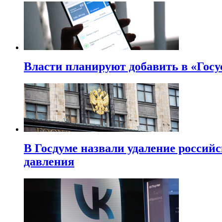
Власти планируют добавить в «Госу
В Госдуме назвали удаление россий
давления