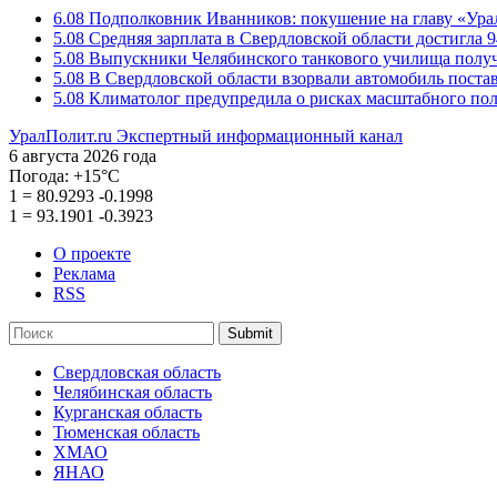
6.08
Подполковник Иванников: покушение на главу «Ура
5.08
Средняя зарплата в Свердловской области достигла 9
5.08
Выпускники Челябинского танкового училища полу
5.08
В Свердловской области взорвали автомобиль пост
5.08
Климатолог предупредила о рисках масштабного пол
УралПолит.ru
Экспертный информационный канал
6 августа 2026 года
Погода:
+15°С
1
=
80.9293
-0.1998
1
=
93.1901
-0.3923
О проекте
Реклама
RSS
Submit
Свердловская область
Челябинская область
Курганская область
Тюменская область
ХМАО
ЯНАО