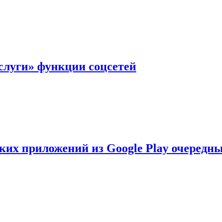
слуги» функции соцсетей
ских приложений из Google Play очеред