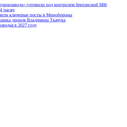
лдронзавода» готовили под контролем британской MI6
4 тысяч
чили ключевые посты в Минобороны
авщика дронов Владимира Ткачука
оводья в 2027 году