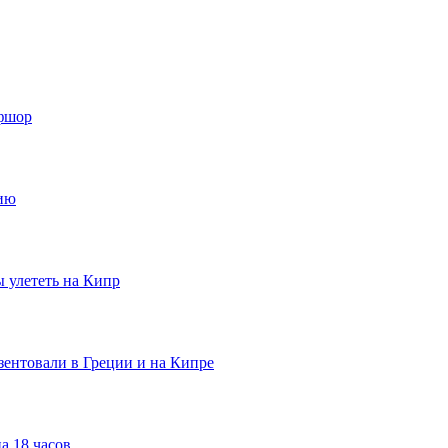
фшор
сию
ы улететь на Кипр
ентовали в Греции и на Кипре
а 18 часов