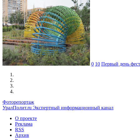
0
10
Первый день фес
Фоторепортаж
УралПолит.ru
Экспертный информационный канал
О проекте
Реклама
RSS
Архив