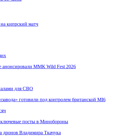
 на кипрский матч
щих
е анонсировали ММК Wild Fest 2026
риалами для СВО
завода» готовили под контролем британской MI6
сяч
 ключевые посты в Минобороны
а дронов Владимира Ткачука