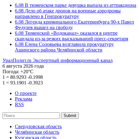
6.08
В тюменском парке девушка выпала из аттракциона
6.08
Дело об атаке дронов на военные аэродромы
направлено в Генпрокуратуру
6.08
Легенда криминального Екатеринбурга 90-х Павел
Федулев вышел на свободу
6.08
Тюменский «Водоканал» оказался в центре
скандала из-за резких высказываний пресс-секретаря
6.08
Елена Соловьева возглавила прокуратуру
Ашинского района Челябинской области
УралПолит.ru
Экспертный информационный канал
6 августа 2026 года
Погода:
+20°С
1
=
80.9293
-0.1998
1
=
93.1901
-0.3923
О проекте
Реклама
RSS
Submit
Свердловская область
Челябинская область
Курганская область