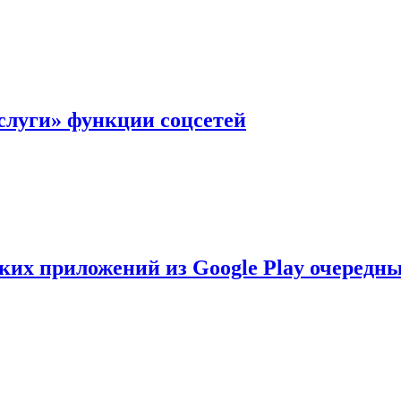
слуги» функции соцсетей
ских приложений из Google Play очеред