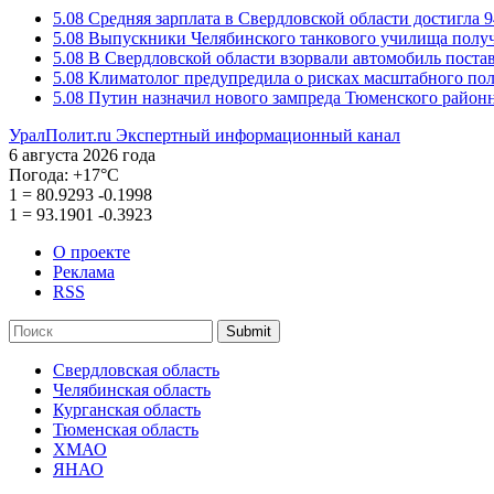
5.08
Средняя зарплата в Свердловской области достигла 9
5.08
Выпускники Челябинского танкового училища полу
5.08
В Свердловской области взорвали автомобиль пост
5.08
Климатолог предупредила о рисках масштабного пол
5.08
Путин назначил нового зампреда Тюменского районн
УралПолит.ru
Экспертный информационный канал
6 августа 2026 года
Погода:
+17°С
1
=
80.9293
-0.1998
1
=
93.1901
-0.3923
О проекте
Реклама
RSS
Submit
Свердловская область
Челябинская область
Курганская область
Тюменская область
ХМАО
ЯНАО