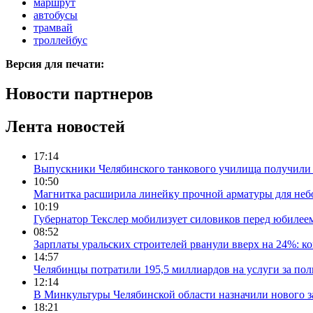
маршрут
автобусы
трамвай
троллейбус
Версия для печати:
Новости партнеров
Лента новостей
17:14
Выпускники Челябинского танкового училища получили
10:50
Магнитка расширила линейку прочной арматуры для неб
10:19
Губернатор Текслер мобилизует силовиков перед юбилее
08:52
Зарплаты уральских строителей рванули вверх на 24%: ко
14:57
Челябинцы потратили 195,5 миллиардов на услуги за пол
12:14
В Минкультуры Челябинской области назначили нового за
18:21