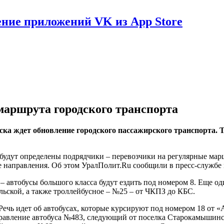
ение приложений VK из App Store
маршрута городского транспорта
 ждет обновление городского пассажирского транспорта. Та
 будут определены подрядчики – перевозчики на регулярные марш
 направления. Об этом УралПолит.Ru сообщили в пресс-службе 
 автобусы большого класса будут ездить под номером 8. Еще о
льской, а также троллейбусное – №25 – от ЧКПЗ до КБС.
ечь идет об автобусах, которые курсируют под номером 18 от «
авление автобуса №483, следующий от поселка Старокамышинск,