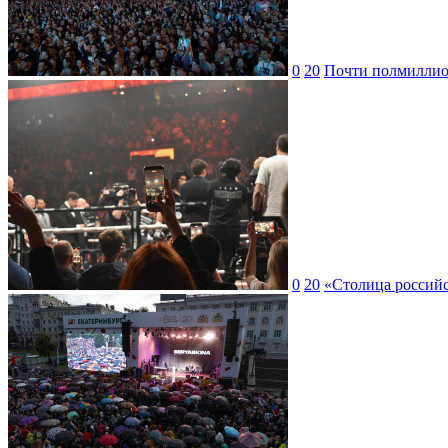
0
20
Почти полмиллион
0
20
«Столица российс