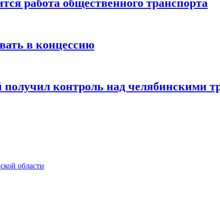
тся работа общественного транспорта
авать в концессию
 получил контроль над челябинскими т
ской области