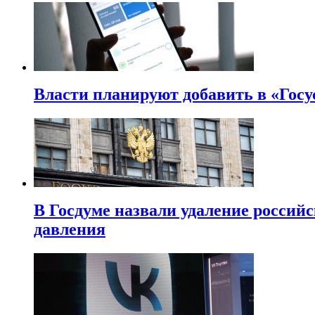
Власти планируют добавить в «Госу
В Госдуме назвали удаление россий
давления