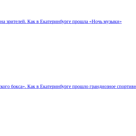
а зрителей. Как в Екатеринбурге прошла «Ночь музыки»
кого бокса». Как в Екатеринбурге прошло грандиозное спортив