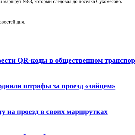
й маршрут №83, который следовал до поселка Сухомесово.
овостей дня.
вести QR-коды в общественном транспор
одняли штрафы за проезд «зайцем»
ну на проезд в своих маршрутках