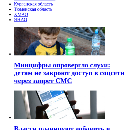
Курганская область
Тюменская область
ХМАО
ЯНАО
Минцифры опровергло слухи:
детям не закроют доступ в соцсети
через запрет СМС
Власти планируют добавить в