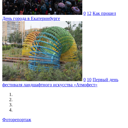
0
12
Как прошел
День города в Екатеринбурге
0
10
Первый день
фестиваля ландшафтного искусства «Атмофест»
Фоторепортаж