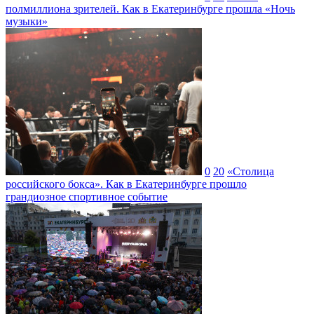
полмиллиона зрителей. Как в Екатеринбурге прошла «Ночь
музыки»
0
20
«Столица
российского бокса». Как в Екатеринбурге прошло
грандиозное спортивное событие