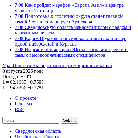
7.08
Как пройдет марафон «Европа-Азия» в центре
уральской столицы
7.08
Подготовка к столетию округа станет главной
темой Честного маршрута Артюхова
7.08
Свердловскую область накроет циклон с градом и
ураганным ветром
7.08
Вадим Шумков анонсировал строительство еще
одной набережной в Кургане
7.08
Нефтяники и аграрии Югры возглавили рейтинг
самых высокооплачиваемых специалистов
УралПолит.ru
Экспертный информационный канал
8 августа 2026 года
Погода:
+20°С
1
=
82.1665
+0.7588
1
=
94.8366
+0.7781
О проекте
Реклама
RSS
Submit
Свердловская область
Челябинская область