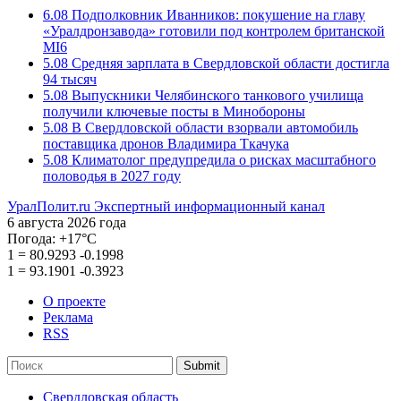
6.08
Подполковник Иванников: покушение на главу
«Уралдронзавода» готовили под контролем британской
MI6
5.08
Средняя зарплата в Свердловской области достигла
94 тысяч
5.08
Выпускники Челябинского танкового училища
получили ключевые посты в Минобороны
5.08
В Свердловской области взорвали автомобиль
поставщика дронов Владимира Ткачука
5.08
Климатолог предупредила о рисках масштабного
половодья в 2027 году
УралПолит.ru
Экспертный информационный канал
6 августа 2026 года
Погода:
+17°С
1
=
80.9293
-0.1998
1
=
93.1901
-0.3923
О проекте
Реклама
RSS
Submit
Свердловская область