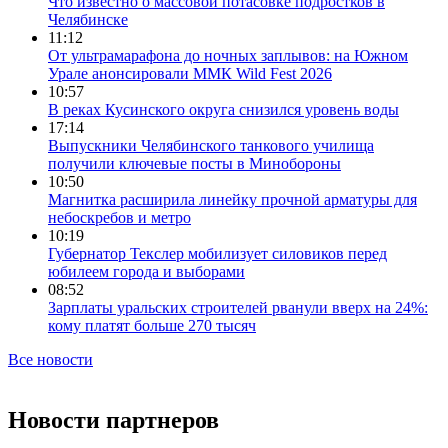
Что известно о массовой потасовке подростков в
Челябинске
11:12
От ультрамарафона до ночных заплывов: на Южном
Урале анонсировали ММК Wild Fest 2026
10:57
В реках Кусинского округа снизился уровень воды
17:14
Выпускники Челябинского танкового училища
получили ключевые посты в Минобороны
10:50
Магнитка расширила линейку прочной арматуры для
небоскребов и метро
10:19
Губернатор Текслер мобилизует силовиков перед
юбилеем города и выборами
08:52
Зарплаты уральских строителей рванули вверх на 24%:
кому платят больше 270 тысяч
Все новости
Новости партнеров