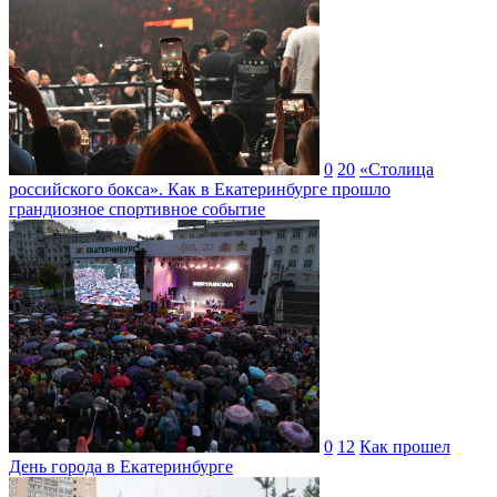
0
20
«Столица
российского бокса». Как в Екатеринбурге прошло
грандиозное спортивное событие
0
12
Как прошел
День города в Екатеринбурге