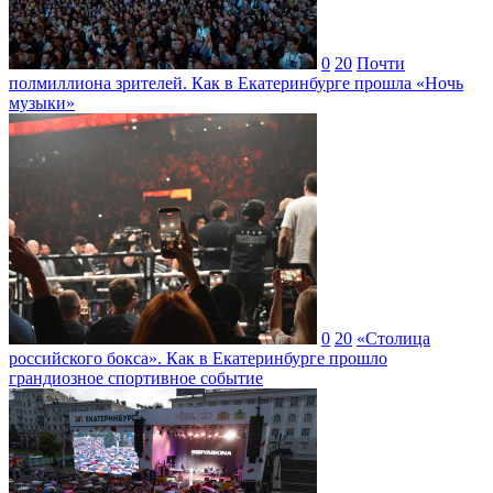
0
20
Почти
полмиллиона зрителей. Как в Екатеринбурге прошла «Ночь
музыки»
0
20
«Столица
российского бокса». Как в Екатеринбурге прошло
грандиозное спортивное событие