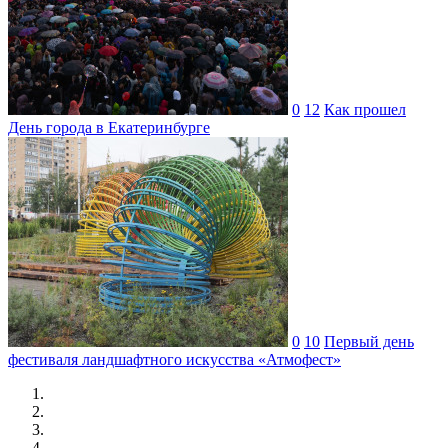
0
12
Как прошел
День города в Екатеринбурге
0
10
Первый день
фестиваля ландшафтного искусства «Атмофест»