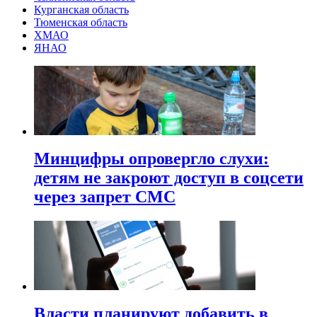
Курганская область
Тюменская область
ХМАО
ЯНАО
Минцифры опровергло слухи:
детям не закроют доступ в соцсети
через запрет СМС
Власти планируют добавить в