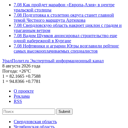
7.08
Как пройдет марафон «Европа-Азия» в центре
уральской столицы
7.08
Подготовка к столетию округа станет главной
темой Честного маршрута Артюхова
7.08
Свердловскую область накроет циклон с градом и
ураганным ветром
7.08
Вадим Шумков анонсировал строительство еще
одной набережной в Кургане
7.08
Нефтяники и аграрии Югры возглавили рейтинг
самых высокооплачиваемых специалистов
УралПолит.ru
Экспертный информационный канал
8 августа 2026 года
Погода:
+26°С
1
=
82.1665
+0.7588
1
=
94.8366
+0.7781
О проекте
Реклама
RSS
Submit
Свердловская область
Челябинская область