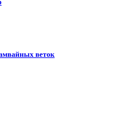
о
рамвайных веток