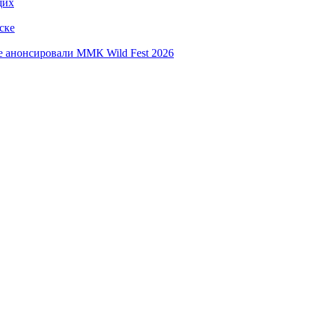
щих
ске
е анонсировали ММК Wild Fest 2026