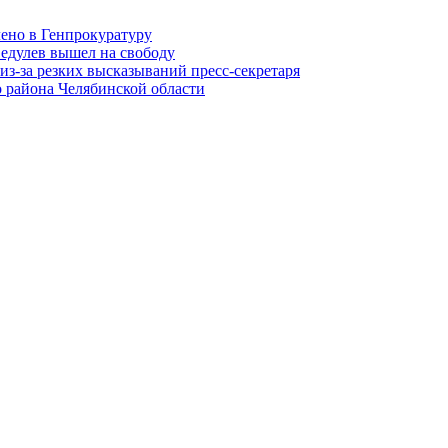
лено в Генпрокуратуру
едулев вышел на свободу
из-за резких высказываний пресс-секретаря
 района Челябинской области