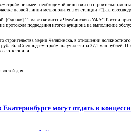
земстрой» не имеет необходимой лицензии на строительно-монт
частке первой линии метрополитена от станции «Тракторозавод
. [Однако] 11 марта комиссия Челябинского УФАС России призн
ене протокола подведения итогов аукциона на выполнение обсл
ого строительства мэрии Челябинска, в отношении должностного
н рублей. «Спецподземстрой» получил его за 37,1 млн рублей. 
у ее отклонили.
овостей дня.
в Екатеринбурге могут отдать в концесс