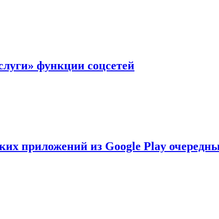
слуги» функции соцсетей
ских приложений из Google Play очеред