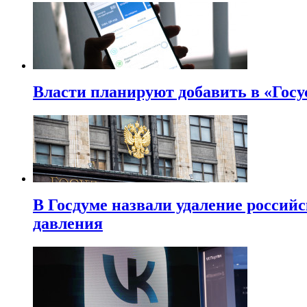
Власти планируют добавить в «Госу
В Госдуме назвали удаление россий
давления