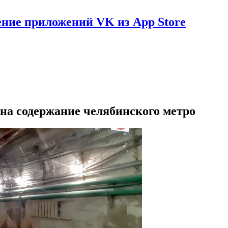
ение приложений VK из App Store
на содержание челябинского метро