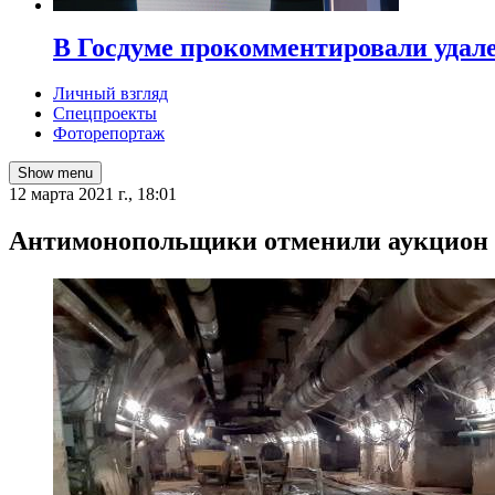
В Госдуме прокомментировали удал
Личный взгляд
Спецпроекты
Фоторепортаж
Show menu
12 марта 2021 г., 18:01
​Антимонопольщики отменили аукцион 