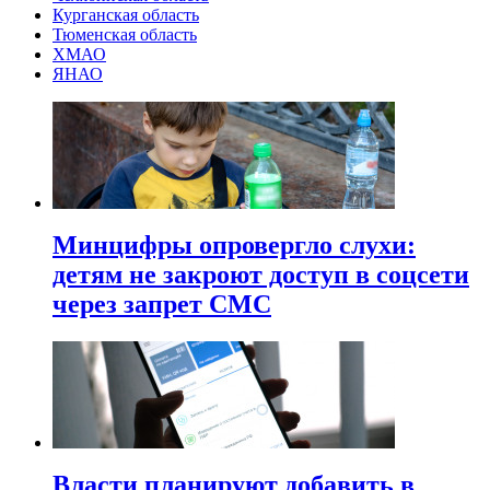
Курганская область
Тюменская область
ХМАО
ЯНАО
Минцифры опровергло слухи:
детям не закроют доступ в соцсети
через запрет СМС
Власти планируют добавить в