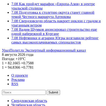
7.08
Как пройдет марафон «Европа-Азия» в центре
уральской столицы
7.08
Подготовка к столетию округа станет главной
темой Честного маршрута Артюхова
7.08
Свердловскую область накроет циклон с градом и
ураганным ветром
7.08
Вадим Шумков анонсировал строительство еще
одной набережной в Кургане
7.08
Нефтяники и аграрии Югры возглавили рейтинг
самых высокооплачиваемых специалистов
УралПолит.ru
Экспертный информационный канал
8 августа 2026 года
Погода:
+19°С
1
=
82.1665
+0.7588
1
=
94.8366
+0.7781
О проекте
Реклама
RSS
Submit
Свердловская область
Челябинская область