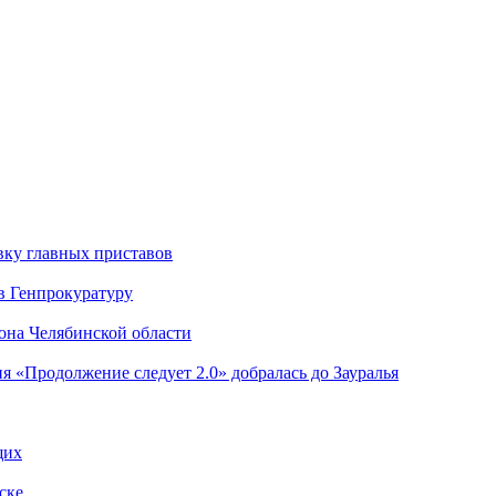
вку главных приставов
в Генпрокуратуру
она Челябинской области
я «Продолжение следует 2.0» добралась до Зауралья
щих
ске