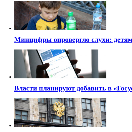
Минцифры опровергло слухи: детям 
Власти планируют добавить в «Госу