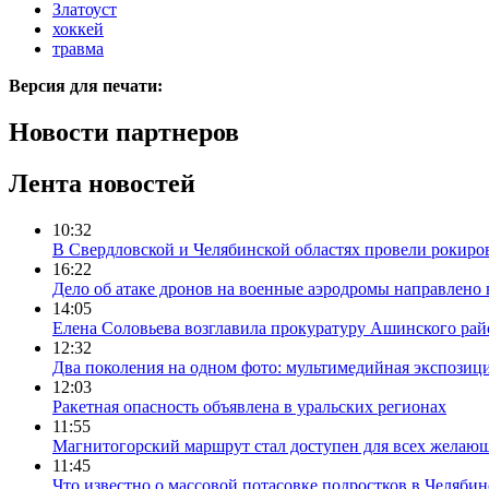
Златоуст
хоккей
травма
Версия для печати:
Новости партнеров
Лента новостей
10:32
В Свердловской и Челябинской областях провели рокиро
16:22
Дело об атаке дронов на военные аэродромы направлено 
14:05
Елена Соловьева возглавила прокуратуру Ашинского рай
12:32
Два поколения на одном фото: мультимедийная экспозици
12:03
Ракетная опасность объявлена в уральских регионах
11:55
Магнитогорский маршрут стал доступен для всех желаю
11:45
Что известно о массовой потасовке подростков в Челябин