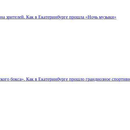
а зрителей. Как в Екатеринбурге прошла «Ночь музыки»
кого бокса». Как в Екатеринбурге прошло грандиозное спортив