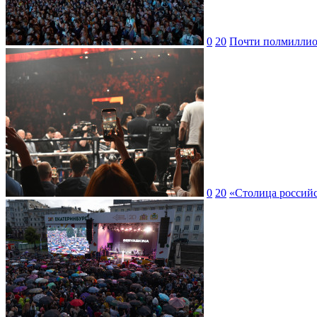
0
20
Почти полмиллион
0
20
«Столица российс