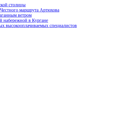
ской столицы
й Честного маршрута Артюхова
раганным ветром
й набережной в Кургане
мых высокооплачиваемых специалистов