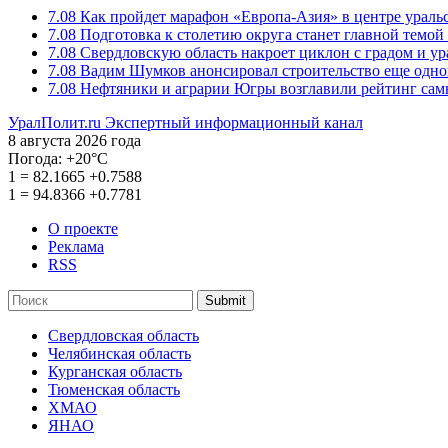
7.08
Как пройдет марафон «Европа-Азия» в центре ураль
7.08
Подготовка к столетию округа станет главной темо
7.08
Свердловскую область накроет циклон с градом и у
7.08
Вадим Шумков анонсировал строительство еще одно
7.08
Нефтяники и аграрии Югры возглавили рейтинг са
УралПолит.ru
Экспертный информационный канал
8 августа 2026 года
Погода:
+20°С
1
=
82.1665
+0.7588
1
=
94.8366
+0.7781
О проекте
Реклама
RSS
Submit
Свердловская область
Челябинская область
Курганская область
Тюменская область
ХМАО
ЯНАО