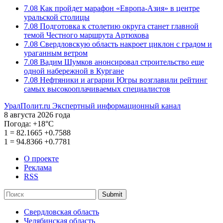
7.08
Как пройдет марафон «Европа-Азия» в центре
уральской столицы
7.08
Подготовка к столетию округа станет главной
темой Честного маршрута Артюхова
7.08
Свердловскую область накроет циклон с градом и
ураганным ветром
7.08
Вадим Шумков анонсировал строительство еще
одной набережной в Кургане
7.08
Нефтяники и аграрии Югры возглавили рейтинг
самых высокооплачиваемых специалистов
УралПолит.ru
Экспертный информационный канал
8 августа 2026 года
Погода:
+18°С
1
=
82.1665
+0.7588
1
=
94.8366
+0.7781
О проекте
Реклама
RSS
Submit
Свердловская область
Челябинская область