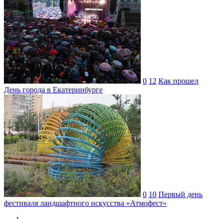
0
12
Как прошел
День города в Екатеринбурге
0
10
Первый день
фестиваля ландшафтного искусства «Атмофест»