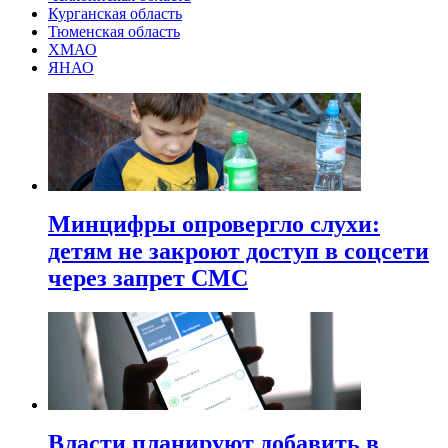
Курганская область
Тюменская область
ХМАО
ЯНАО
Минцифры опровергло слухи:
детям не закроют доступ в соцсети
через запрет СМС
Власти планируют добавить в